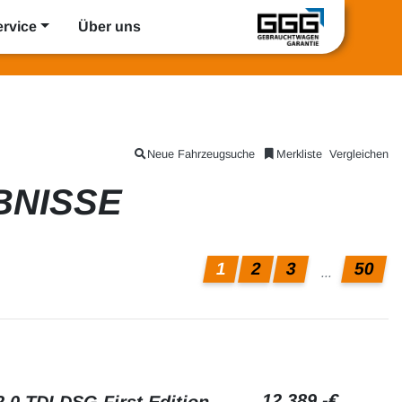
ervice
Über uns
Neue Fahrzeugsuche
Merkliste
Vergleichen
BNISSE
1
2
3
50
...
12.389,-€
.0 TDI DSG First Edition