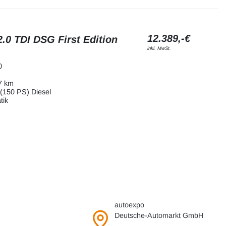
12.389,-€
.0 TDI DSG First Edition
inkl. MwSt.
0
7 km
(150 PS) Diesel
tik
autoexpo
Deutsche-Automarkt GmbH