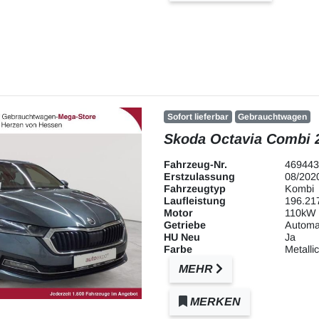
Sofort lieferbar
Gebrauchtwagen
Skoda Octavia Combi 2
Fahrzeug-Nr.
469443
Erstzulassung
08/202
Fahrzeugtyp
Kombi
Laufleistung
196.21
Motor
110kW 
Getriebe
Automa
HU Neu
Ja
Farbe
Metallic
MEHR
MERKEN