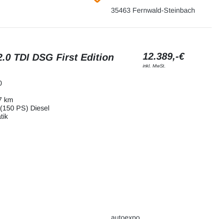
35463 Fernwald-Steinbach
12.389,-€
.0 TDI DSG First Edition
inkl. MwSt.
0
7 km
(150 PS) Diesel
tik
autoexpo