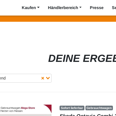
Kaufen
Händlerbereich
Presse
S
DEINE ERGE
gend
Sofort lieferbar
Gebrauchtwagen
Skoda Octavia Combi 2