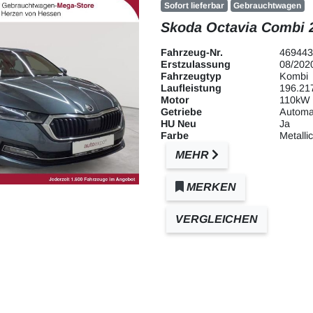
Sofort lieferbar
Gebrauchtwagen
Skoda Octavia Combi 2
Fahrzeug-Nr.
469443
Erstzulassung
08/202
Fahrzeugtyp
Kombi
Laufleistung
196.21
Motor
110kW 
Getriebe
Automa
HU Neu
Ja
Farbe
Metallic
MEHR
MERKEN
VERGLEICHEN