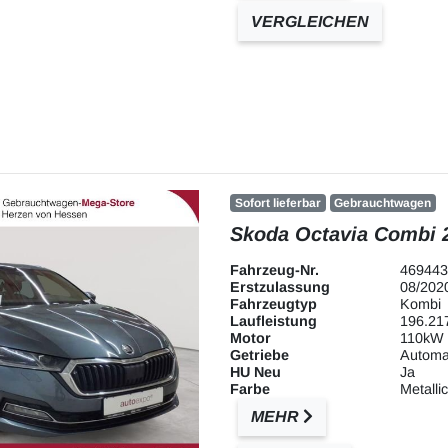
VERGLEICHEN
Sofort lieferbar
Gebrauchtwagen
Skoda Octavia Combi 2
Fahrzeug-Nr.
469443
Erstzulassung
08/202
Fahrzeugtyp
Kombi
Laufleistung
196.21
Motor
110kW 
Getriebe
Automa
HU Neu
Ja
Farbe
Metallic
MEHR