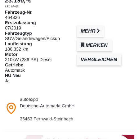
23.190,-€
inkl. MwSt.
Fahrzeug-Nr.
464326
Erstzulassung
07/2019
MEHR
Fahrzeugtyp
SUV/Geländewagen/Pickup
Laufleistung
MERKEN
186.332 km
Motor
VERGLEICHEN
210kW (286 PS) Diesel
Getriebe
Automatik
HU Neu
Ja
autoexpo
Deutsche-Automarkt GmbH
35463 Fernwald-Steinbach