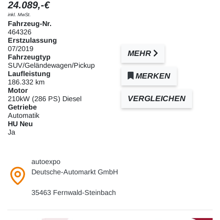
24.089,-€
inkl. MwSt.
Fahrzeug-Nr.
464326
Erstzulassung
07/2019
MEHR
Fahrzeugtyp
SUV/Geländewagen/Pickup
Laufleistung
MERKEN
186.332 km
Motor
VERGLEICHEN
210kW (286 PS) Diesel
Getriebe
Automatik
HU Neu
Ja
autoexpo
Deutsche-Automarkt GmbH
35463 Fernwald-Steinbach