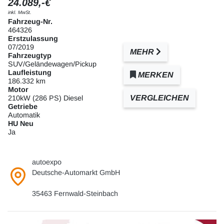
24.089,-€
inkl. MwSt.
Fahrzeug-Nr.
464326
Erstzulassung
07/2019
MEHR
Fahrzeugtyp
SUV/Geländewagen/Pickup
Laufleistung
MERKEN
186.332 km
Motor
VERGLEICHEN
210kW (286 PS) Diesel
Getriebe
Automatik
HU Neu
Ja
autoexpo
Deutsche-Automarkt GmbH
35463 Fernwald-Steinbach