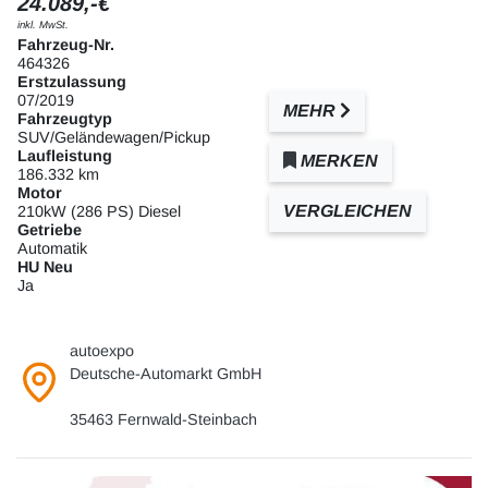
24.089,-€
inkl. MwSt.
Fahrzeug-Nr.
464326
Erstzulassung
07/2019
MEHR
Fahrzeugtyp
SUV/Geländewagen/Pickup
Laufleistung
MERKEN
186.332 km
Motor
VERGLEICHEN
210kW (286 PS) Diesel
Getriebe
Automatik
HU Neu
Ja
autoexpo
Deutsche-Automarkt GmbH
35463 Fernwald-Steinbach