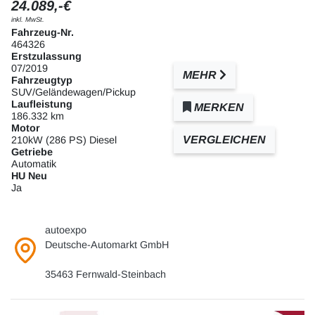
24.089,-€
inkl. MwSt.
Fahrzeug-Nr.
464326
Erstzulassung
07/2019
MEHR
Fahrzeugtyp
SUV/Geländewagen/Pickup
Laufleistung
MERKEN
186.332 km
Motor
VERGLEICHEN
210kW (286 PS) Diesel
Getriebe
Automatik
HU Neu
Ja
autoexpo
Deutsche-Automarkt GmbH
35463 Fernwald-Steinbach