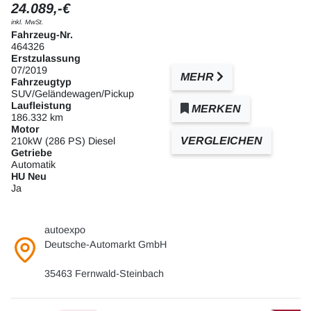
24.089,-€
inkl. MwSt.
Fahrzeug-Nr.
464326
Erstzulassung
07/2019
MEHR
Fahrzeugtyp
SUV/Geländewagen/Pickup
Laufleistung
MERKEN
186.332 km
Motor
VERGLEICHEN
210kW (286 PS) Diesel
Getriebe
Automatik
HU Neu
Ja
autoexpo
Deutsche-Automarkt GmbH
35463 Fernwald-Steinbach