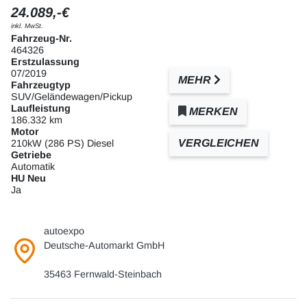
24.089,-€
inkl. MwSt.
Fahrzeug-Nr.
464326
Erstzulassung
07/2019
MEHR
Fahrzeugtyp
SUV/Geländewagen/Pickup
Laufleistung
MERKEN
186.332 km
Motor
VERGLEICHEN
210kW (286 PS) Diesel
Getriebe
Automatik
HU Neu
Ja
autoexpo
Deutsche-Automarkt GmbH
35463 Fernwald-Steinbach