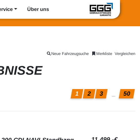
ervice
Über uns
Neue Fahrzeugsuche
Merkliste
Vergleichen
BNISSE
1
2
3
50
...
11.499,-€
00 CDI NAVI Standhzng