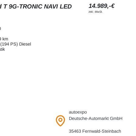
14.989,-€
d T 9G-TRONIC NAVI LED
inkl. MwSt.
0
9 km
(194 PS) Diesel
tik
autoexpo
Deutsche-Automarkt GmbH
35463 Fernwald-Steinbach