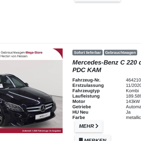
Sofort lieferbar
Gebrauchtwagen
Mercedes-Benz C 220 
PDC KAM
Fahrzeug-Nr.
464210
Erstzulassung
11/202
Fahrzeugtyp
Kombi
Laufleistung
189.58
Motor
143kW 
Getriebe
Automa
HU Neu
Ja
Farbe
metallic
MEHR
MERKEN