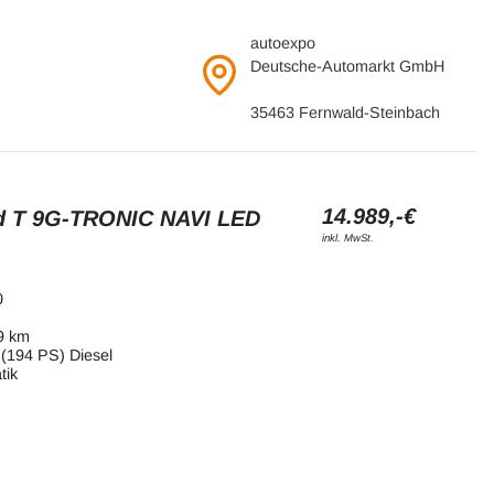
autoexpo
Deutsche-Automarkt GmbH
35463 Fernwald-Steinbach
14.989,-€
d T 9G-TRONIC NAVI LED
inkl. MwSt.
0
9 km
(194 PS) Diesel
tik