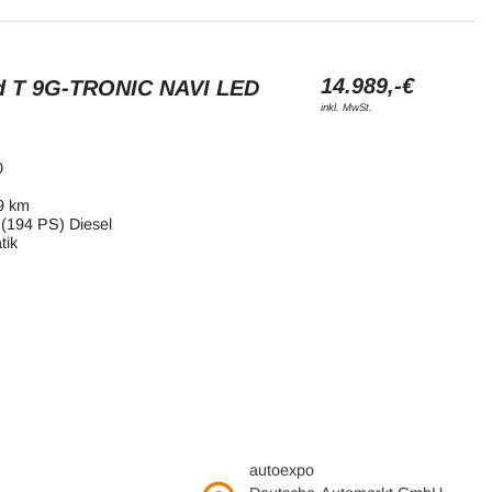
14.989,-€
d T 9G-TRONIC NAVI LED
inkl. MwSt.
0
9 km
(194 PS) Diesel
tik
autoexpo