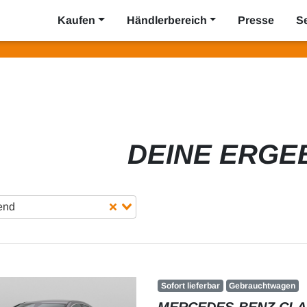
Kaufen
Händlerbereich
Presse
S
DEINE ERGE
gend
Sofort lieferbar
Gebrauchtwagen
MERCEDES-BENZ CLA 2