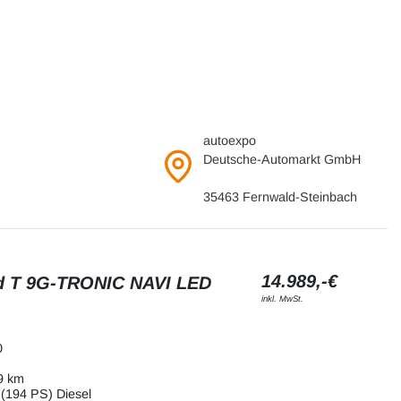
autoexpo
Deutsche-Automarkt GmbH
35463 Fernwald-Steinbach
14.989,-€
d T 9G-TRONIC NAVI LED
inkl. MwSt.
0
9 km
(194 PS) Diesel