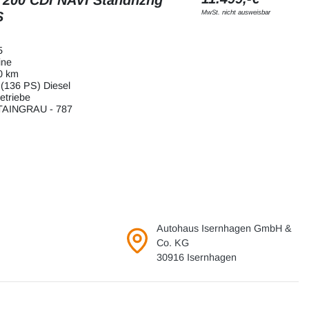
MwSt. nicht ausweisbar
S
5
ine
0 km
(136 PS) Diesel
etriebe
AINGRAU - 787
Autohaus Isernhagen GmbH &
Co. KG
30916 Isernhagen