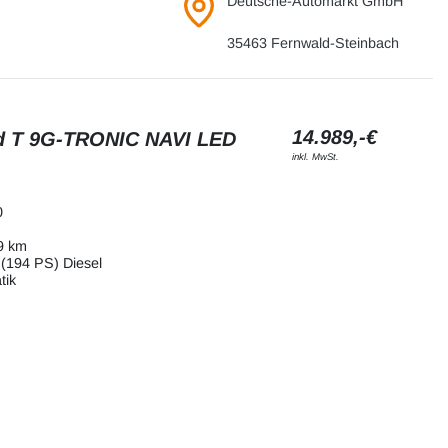
Deutsche-Automarkt GmbH
35463 Fernwald-Steinbach
14.989,-€
d T 9G-TRONIC NAVI LED
inkl. MwSt.
0
9 km
(194 PS) Diesel
tik