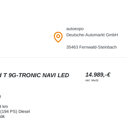
autoexpo
Deutsche-Automarkt GmbH
35463 Fernwald-Steinbach
14.989,-€
d T 9G-TRONIC NAVI LED
inkl. MwSt.
0
9 km
(194 PS) Diesel
tik