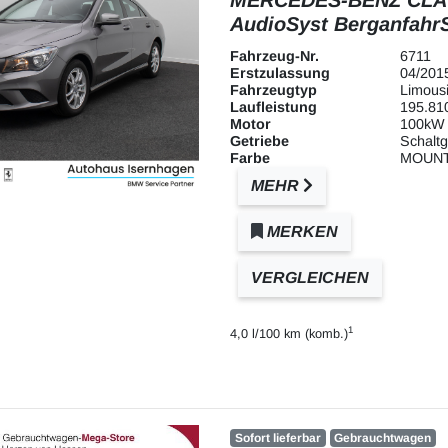
AudioSyst Berganfahr
Fahrzeug-Nr.
6711
Erstzulassung
04/201
Fahrzeugtyp
Limous
Laufleistung
195.81
Motor
100kW 
Getriebe
Schaltg
Farbe
MOUNT
MEHR
MERKEN
VERGLEICHEN
1
4,0 l/100 km (komb.)
Sofort lieferbar
Gebrauchtwagen