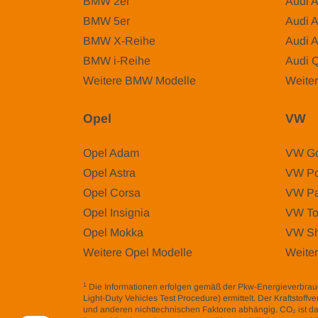
BMW 2er
Audi 
BMW 5er
Audi 
BMW X-Reihe
Audi 
BMW i-Reihe
Audi 
Weitere BMW Modelle
Weiter
Opel
VW
Opel Adam
VW Go
Opel Astra
VW Po
Opel Corsa
VW Pa
Opel Insignia
VW To
Opel Mokka
VW Sh
Weitere Opel Modelle
Weite
1
Die Informationen erfolgen gemäß der Pkw-Energieverbr
Light-Duty Vehicles Test Procedure) ermittelt. Der Kraftstof
und anderen nichttechnischen Faktoren abhängig. CO₂ ist da