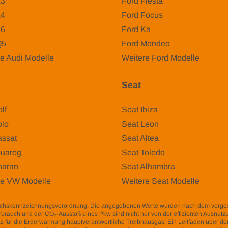
A3
Ford Fiesta
A4
Ford Focus
A6
Ford Ka
Q5
Ford Mondeo
e Audi Modelle
Weitere Ford Modelle
Seat
lf
Seat Ibiza
lo
Seat Leon
ssat
Seat Altea
uareg
Seat Toledo
aran
Seat Alhambra
re VW Modelle
Weitere Seat Modelle
auchskennzeichnungsverordnung. Die angegebenen Werte wurden nach dem vorg
fverbrauch und der CO₂-Ausstoß eines Pkw sind nicht nur von der effizienten Ausnut
s für die Erderwärmung hauptverantwortliche Treibhausgas. Ein Leitfaden über den