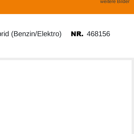
weitere Bilder
468156
id (Benzin/Elektro)