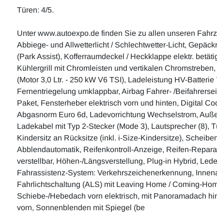
Türen: 4/5.
Unter www.autoexpo.de finden Sie zu allen unseren Fahr
Abbiege- und Allwetterlicht / Schlechtwetter-Licht, Gepäc
(Park Assist), Kofferraumdeckel / Heckklappe elektr. betät
Kühlergrill mit Chromleisten und vertikalen Chromstreben,
(Motor 3,0 Ltr. - 250 kW V6 TSI), Ladeleistung HV-Batter
Fernentriegelung umklappbar, Airbag Fahrer- /Beifahrerseit
Paket, Fensterheber elektrisch vorn und hinten, Digital Coc
Abgasnorm Euro 6d, Ladevorrichtung Wechselstrom, Außensp
Ladekabel mit Typ 2-Stecker (Mode 3), Lautsprecher (8), T
Kindersitz an Rücksitze (inkl. i-Size-Kindersitze), Scheib
Abblendautomatik, Reifenkontroll-Anzeige, Reifen-Reparatur
verstellbar, Höhen-/Längsverstellung, Plug-in Hybrid, Led
Fahrassistenz-System: Verkehrszeichenerkennung, Innenau
Fahrlichtschaltung (ALS) mit Leaving Home / Coming-Hom
Schiebe-/Hebedach vorn elektrisch, mit Panoramadach hinte
vorn, Sonnenblenden mit Spiegel (be