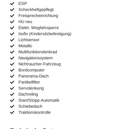
ESP
Scheckheftgepflegt
Freisprecheinrichtung
HU neu
Elektr. Wegfahrsperre
Isofix (Kindersitzbefestigung)
Lichtsensor
Metallic
Multifunktionslenkrad
Navigationssystem
Nichtraucher-Fahrzeug
Bordcomputer
Panorama-Dach
Partikelfilter
Servolenkung
Dachreling
Start/Stopp-Automatik
Schiebedach
Traktionskontrolle