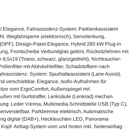
e / Elegance, Fahrassistenz-System: Parklenkassistent
ahl, Wegfahrsperre (elektronisch), Servolenkung,
ter (OPF), Design-Paket Elegance, Hybrid 280 kW Plug-in
nung, Frontscheibe Verbundglas getönt, Rücksitzlehnen mit
en 8,5x19 (Tirano, schwarz, glanzgedreht), Nichtraucher-
llenfilter mit Aktivkohlefilter, Schadstoffarm nach
hrassistenz- System: Spurhalteassistent (Lane Assist),
nd verschiebbar, Elegance, Isofix-Aufnahmen für
 Sitze vorn ErgoComfort, Außenspiegel mit
 außen mit Gurtstraffer, Lenksäule (Lenkrad) mechan.
rung: Leder Vienna, Multimedia-Schnittstelle USB (Typ C),
nverstellbar, Parkbremse elektrisch, Automatische
ang digital (DAB+), Heckleuchten LED, Panorama
 Kopf- Airbag-System vorn und hinten inkl. Seitenairbag