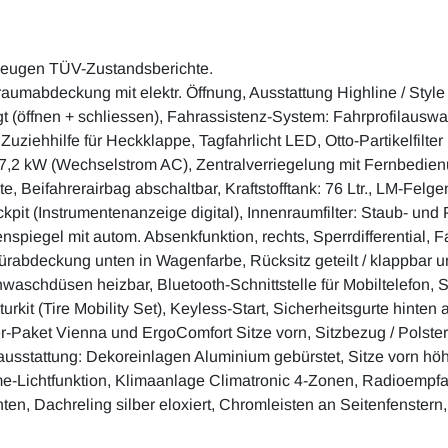
zeugen TÜV-Zustandsberichte.
kraumabdeckung mit elektr. Öffnung, Ausstattung Highline / Styl
igt (öffnen + schliessen), Fahrassistenz-System: Fahrprofilausw
 Zuziehhilfe für Heckklappe, Tagfahrlicht LED, Otto-Partikelfil
ie 7,2 kW (Wechselstrom AC), Zentralverriegelung mit Fernbedie
e, Beifahrerairbag abschaltbar, Kraftstofftank: 76 Ltr., LM-Felg
kpit (Instrumentenanzeige digital), Innenraumfilter: Staub- und Po
iegel mit autom. Absenkfunktion, rechts, Sperrdifferential, Fa
ürabdeckung unten in Wagenfarbe, Rücksitz geteilt / klappbar u
enwaschdüsen heizbar, Bluetooth-Schnittstelle für Mobiltelefon,
kit (Tire Mobility Set), Keyless-Start, Sicherheitsgurte hinten
er-Paket Vienna und ErgoComfort Sitze vorn, Sitzbezug / Polste
sstattung: Dekoreinlagen Aluminium gebürstet, Sitze vorn höhe
e-Lichtfunktion, Klimaanlage Climatronic 4-Zonen, Radioempf
n, Dachreling silber eloxiert, Chromleisten an Seitenfenstern,