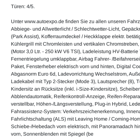
Türen: 4/5.
Unter www.autoexpo.de finden Sie zu allen unseren Fahr
Abbiege- und Allwetterlicht / Schlechtwetter-Licht, Gepäc
(Park Assist), Kofferraumdeckel / Heckklappe elektr. betät
Kühlergrill mit Chromleisten und vertikalen Chromstreben,
(Motor 3,0 Ltr. - 250 kW V6 TSI), Ladeleistung HV-Batter
Fernentriegelung umklappbar, Airbag Fahrer- /Beifahrerseit
Paket, Fensterheber elektrisch vorn und hinten, Digital Coc
Abgasnorm Euro 6d, Ladevorrichtung Wechselstrom, Außensp
Ladekabel mit Typ 2-Stecker (Mode 3), Lautsprecher (8), T
Kindersitz an Rücksitze (inkl. i-Size-Kindersitze), Scheib
Abblendautomatik, Reifenkontroll-Anzeige, Reifen-Reparatur
verstellbar, Höhen-/Längsverstellung, Plug-in Hybrid, Led
Fahrassistenz-System: Verkehrszeichenerkennung, Innenau
Fahrlichtschaltung (ALS) mit Leaving Home / Coming-Hom
Schiebe-/Hebedach vorn elektrisch, mit Panoramadach hinte
vorn, Sonnenblenden mit Spiegel (be