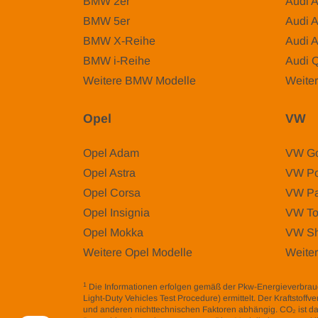
BMW 2er
Audi 
BMW 5er
Audi 
BMW X-Reihe
Audi 
BMW i-Reihe
Audi 
Weitere BMW Modelle
Weiter
Opel
VW
Opel Adam
VW Go
Opel Astra
VW Po
Opel Corsa
VW Pa
Opel Insignia
VW To
Opel Mokka
VW Sh
Weitere Opel Modelle
Weite
1
Die Informationen erfolgen gemäß der Pkw-Energieverbr
Light-Duty Vehicles Test Procedure) ermittelt. Der Kraftstof
und anderen nichttechnischen Faktoren abhängig. CO₂ ist da