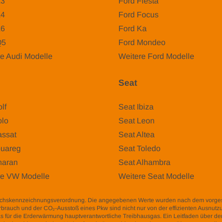
A3
Ford Fiesta
A4
Ford Focus
A6
Ford Ka
Q5
Ford Mondeo
e Audi Modelle
Weitere Ford Modelle
Seat
lf
Seat Ibiza
lo
Seat Leon
ssat
Seat Altea
uareg
Seat Toledo
aran
Seat Alhambra
re VW Modelle
Weitere Seat Modelle
auchskennzeichnungsverordnung. Die angegebenen Werte wurden nach dem vorg
fverbrauch und der CO₂-Ausstoß eines Pkw sind nicht nur von der effizienten Ausnut
s für die Erderwärmung hauptverantwortliche Treibhausgas. Ein Leitfaden über den