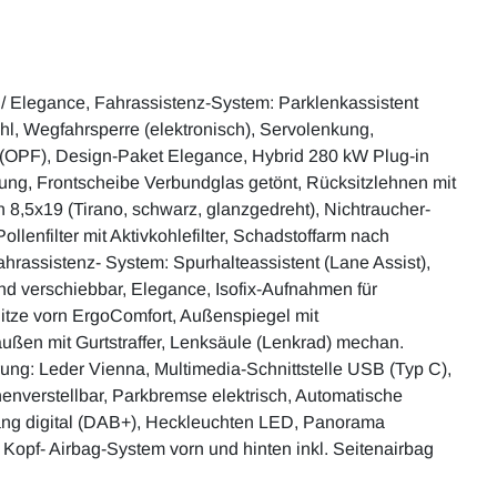
e / Elegance, Fahrassistenz-System: Parklenkassistent
ahl, Wegfahrsperre (elektronisch), Servolenkung,
ter (OPF), Design-Paket Elegance, Hybrid 280 kW Plug-in
nung, Frontscheibe Verbundglas getönt, Rücksitzlehnen mit
en 8,5x19 (Tirano, schwarz, glanzgedreht), Nichtraucher-
llenfilter mit Aktivkohlefilter, Schadstoffarm nach
hrassistenz- System: Spurhalteassistent (Lane Assist),
nd verschiebbar, Elegance, Isofix-Aufnahmen für
 Sitze vorn ErgoComfort, Außenspiegel mit
 außen mit Gurtstraffer, Lenksäule (Lenkrad) mechan.
rung: Leder Vienna, Multimedia-Schnittstelle USB (Typ C),
nverstellbar, Parkbremse elektrisch, Automatische
ang digital (DAB+), Heckleuchten LED, Panorama
 Kopf- Airbag-System vorn und hinten inkl. Seitenairbag