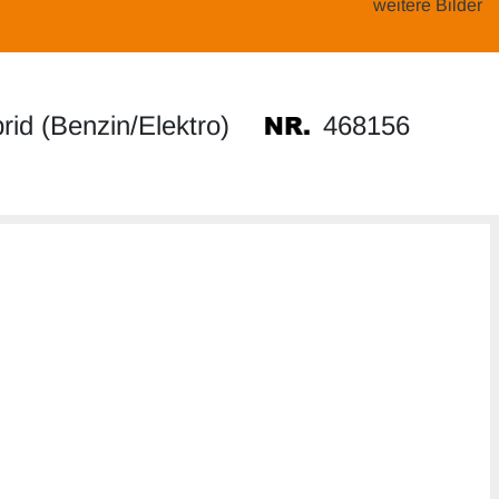
weitere Bilder
468156
id (Benzin/Elektro)