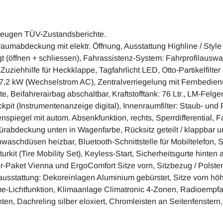
zeugen TÜV-Zustandsberichte.
kraumabdeckung mit elektr. Öffnung, Ausstattung Highline / Styl
igt (öffnen + schliessen), Fahrassistenz-System: Fahrprofilausw
 Zuziehhilfe für Heckklappe, Tagfahrlicht LED, Otto-Partikelfil
ie 7,2 kW (Wechselstrom AC), Zentralverriegelung mit Fernbedie
e, Beifahrerairbag abschaltbar, Kraftstofftank: 76 Ltr., LM-Felg
kpit (Instrumentenanzeige digital), Innenraumfilter: Staub- und Po
iegel mit autom. Absenkfunktion, rechts, Sperrdifferential, Fa
ürabdeckung unten in Wagenfarbe, Rücksitz geteilt / klappbar u
enwaschdüsen heizbar, Bluetooth-Schnittstelle für Mobiltelefon,
kit (Tire Mobility Set), Keyless-Start, Sicherheitsgurte hinten
er-Paket Vienna und ErgoComfort Sitze vorn, Sitzbezug / Polste
sstattung: Dekoreinlagen Aluminium gebürstet, Sitze vorn höhe
e-Lichtfunktion, Klimaanlage Climatronic 4-Zonen, Radioempf
n, Dachreling silber eloxiert, Chromleisten an Seitenfenstern,