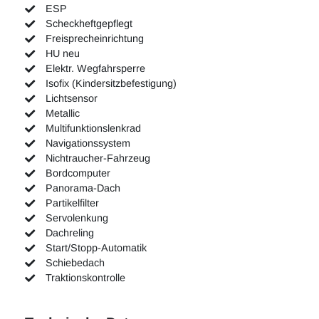
ESP
Scheckheftgepflegt
Freisprecheinrichtung
HU neu
Elektr. Wegfahrsperre
Isofix (Kindersitzbefestigung)
Lichtsensor
Metallic
Multifunktionslenkrad
Navigationssystem
Nichtraucher-Fahrzeug
Bordcomputer
Panorama-Dach
Partikelfilter
Servolenkung
Dachreling
Start/Stopp-Automatik
Schiebedach
Traktionskontrolle