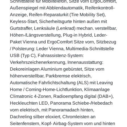
Schnittstelle für Mobiltelefon, Sitze vorn ErgoComfort,
Außenspiegel mit Abblendautomatik, Reifenkontroll-
Anzeige, Reifen-Reparaturkit (Tire Mobility Set),
Keyless-Start, Sicherheitsgurte hinten außen mit
Gurtstraffer, Lenksäule (Lenkrad) mechan. verstellbar,
Höhen-/Längsverstellung, Plug-in Hybrid, Leder-
Paket Vienna und ErgoComfort Sitze vorn, Sitzbezug
/ Polsterung: Leder Vienna, Multimedia-Schnittstelle
USB (Typ C), Fahrassistenz-System:
Verkehrszeichenerkennung, Innenausstattung:
Dekoreinlagen Aluminium gebürstet, Sitze vorn
höhenverstellbar, Parkbremse elektrisch,
Automatische Fahrlichtschaltung (ALS) mit Leaving
Home / Coming-Home-Lichtfunktion, Klimaanlage
Climatronic 4-Zonen, Radioempfang digital (DAB+),
Heckleuchten LED, Panorama Schiebe-/Hebedach
vorn elektrisch, mit Panoramadach hinten,
Dachreling silber eloxiert, Chromleisten an
Seitenfenstern, Kopf- Airbag-System vorn und hinten