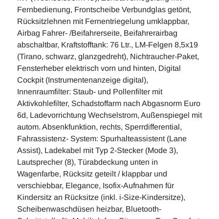
Fernbedienung, Frontscheibe Verbundglas getönt,
Rücksitzlehnen mit Fernentriegelung umklappbar,
Airbag Fahrer- /Beifahrerseite, Beifahrerairbag
abschaltbar, Kraftstofftank: 76 Ltr., LM-Felgen 8,5x19
(Tirano, schwarz, glanzgedreht), Nichtraucher-Paket,
Fensterheber elektrisch vorn und hinten, Digital
Cockpit (Instrumentenanzeige digital),
Innenraumfilter: Staub- und Pollenfilter mit
Aktivkohlefilter, Schadstoffarm nach Abgasnorm Euro
6d, Ladevorrichtung Wechselstrom, Außenspiegel mit
autom. Absenkfunktion, rechts, Sperrdifferential,
Fahrassistenz- System: Spurhalteassistent (Lane
Assist), Ladekabel mit Typ 2-Stecker (Mode 3),
Lautsprecher (8), Türabdeckung unten in
Wagenfarbe, Rücksitz geteilt / klappbar und
verschiebbar, Elegance, Isofix-Aufnahmen für
Kindersitz an Rücksitze (inkl. i-Size-Kindersitze),
Scheibenwaschdüsen heizbar, Bluetooth-