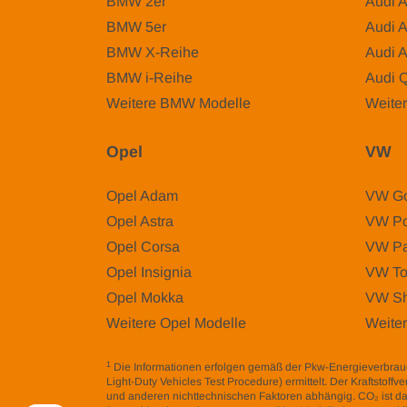
BMW 2er
Audi 
BMW 5er
Audi 
BMW X-Reihe
Audi 
BMW i-Reihe
Audi 
Weitere BMW Modelle
Weiter
Opel
VW
Opel Adam
VW Go
Opel Astra
VW Po
Opel Corsa
VW Pa
Opel Insignia
VW To
Opel Mokka
VW Sh
Weitere Opel Modelle
Weite
1
Die Informationen erfolgen gemäß der Pkw-Energieverbr
Light-Duty Vehicles Test Procedure) ermittelt. Der Kraftstof
und anderen nichttechnischen Faktoren abhängig. CO₂ ist da