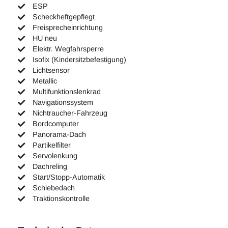
ESP
Scheckheftgepflegt
Freisprecheinrichtung
HU neu
Elektr. Wegfahrsperre
Isofix (Kindersitzbefestigung)
Lichtsensor
Metallic
Multifunktionslenkrad
Navigationssystem
Nichtraucher-Fahrzeug
Bordcomputer
Panorama-Dach
Partikelfilter
Servolenkung
Dachreling
Start/Stopp-Automatik
Schiebedach
Traktionskontrolle