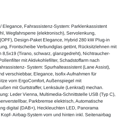
e / Elegance, Fahrassistenz-System: Parklenkassistent
ahl, Wegfahrsperre (elektronisch), Servolenkung,
ter (OPF), Design-Paket Elegance, Hybrid 280 kW Plug-in
nung, Frontscheibe Verbundglas getönt, Rücksitzlehnen mit
en 8,5x19 (Tirano, schwarz, glanzgedreht), Nichtraucher-
llenfilter mit Aktivkohlefilter, Schadstoffarm nach
hrassistenz- System: Spurhalteassistent (Lane Assist),
nd verschiebbar, Elegance, Isofix-Aufnahmen für
 Sitze vorn ErgoComfort, Außenspiegel mit
 außen mit Gurtstraffer, Lenksäule (Lenkrad) mechan.
rung: Leder Vienna, Multimedia-Schnittstelle USB (Typ C),
nverstellbar, Parkbremse elektrisch, Automatische
ang digital (DAB+), Heckleuchten LED, Panorama
 Kopf- Airbag-System vorn und hinten inkl. Seitenairbag