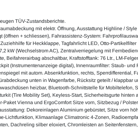
zeugen TÜV-Zustandsberichte.
kraumabdeckung mit elektr. Öffnung, Ausstattung Highline / Styl
igt (öffnen + schliessen), Fahrassistenz-System: Fahrprofilausw
 Zuziehhilfe für Heckklappe, Tagfahrlicht LED, Otto-Partikelfil
ie 7,2 kW (Wechselstrom AC), Zentralverriegelung mit Fernbedie
e, Beifahrerairbag abschaltbar, Kraftstofftank: 76 Ltr., LM-Felg
kpit (Instrumentenanzeige digital), Innenraumfilter: Staub- und Po
iegel mit autom. Absenkfunktion, rechts, Sperrdifferential, Fa
ürabdeckung unten in Wagenfarbe, Rücksitz geteilt / klappbar u
enwaschdüsen heizbar, Bluetooth-Schnittstelle für Mobiltelefon,
kit (Tire Mobility Set), Keyless-Start, Sicherheitsgurte hinten
er-Paket Vienna und ErgoComfort Sitze vorn, Sitzbezug / Polste
sstattung: Dekoreinlagen Aluminium gebürstet, Sitze vorn höhe
e-Lichtfunktion, Klimaanlage Climatronic 4-Zonen, Radioempf
n, Dachreling silber eloxiert, Chromleisten an Seitenfenstern,