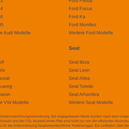
A3
Ford Fiesta
A4
Ford Focus
A6
Ford Ka
Q5
Ford Mondeo
e Audi Modelle
Weitere Ford Modelle
Seat
lf
Seat Ibiza
lo
Seat Leon
ssat
Seat Altea
uareg
Seat Toledo
aran
Seat Alhambra
re VW Modelle
Weitere Seat Modelle
auchskennzeichnungsverordnung. Die angegebenen Werte wurden nach dem vorg
fverbrauch und der CO₂-Ausstoß eines Pkw sind nicht nur von der effizienten Ausnut
s für die Erderwärmung hauptverantwortliche Treibhausgas. Ein Leitfaden über den