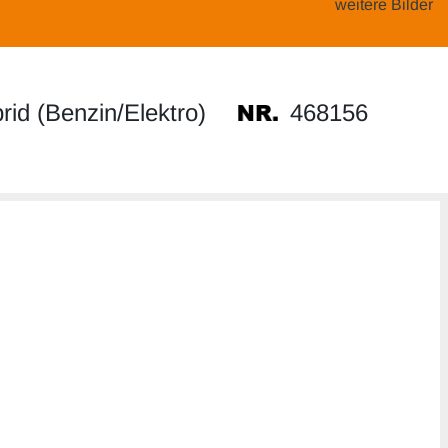
weitere Bilder
468156
id (Benzin/Elektro)