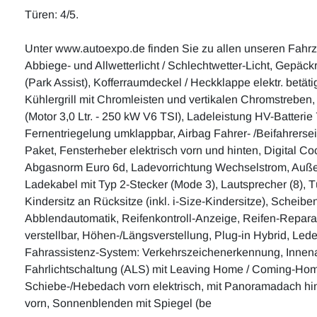
Türen: 4/5.
Unter www.autoexpo.de finden Sie zu allen unseren Fahr
Abbiege- und Allwetterlicht / Schlechtwetter-Licht, Gepäc
(Park Assist), Kofferraumdeckel / Heckklappe elektr. betät
Kühlergrill mit Chromleisten und vertikalen Chromstreben,
(Motor 3,0 Ltr. - 250 kW V6 TSI), Ladeleistung HV-Batter
Fernentriegelung umklappbar, Airbag Fahrer- /Beifahrerseit
Paket, Fensterheber elektrisch vorn und hinten, Digital Coc
Abgasnorm Euro 6d, Ladevorrichtung Wechselstrom, Außensp
Ladekabel mit Typ 2-Stecker (Mode 3), Lautsprecher (8), T
Kindersitz an Rücksitze (inkl. i-Size-Kindersitze), Scheib
Abblendautomatik, Reifenkontroll-Anzeige, Reifen-Reparatur
verstellbar, Höhen-/Längsverstellung, Plug-in Hybrid, Led
Fahrassistenz-System: Verkehrszeichenerkennung, Innenau
Fahrlichtschaltung (ALS) mit Leaving Home / Coming-Hom
Schiebe-/Hebedach vorn elektrisch, mit Panoramadach hinte
vorn, Sonnenblenden mit Spiegel (be