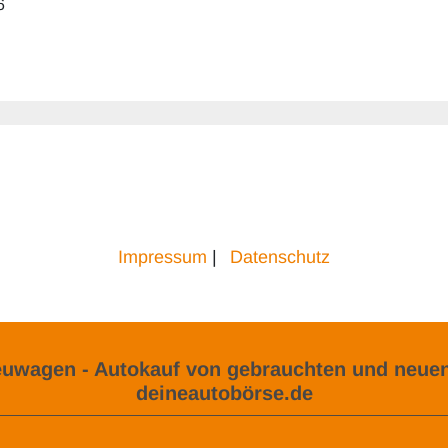
6
Impressum
|
Datenschutz
uwagen - Autokauf von gebrauchten und neuen
deineautobörse.de