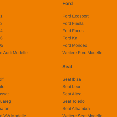
Ford
A1
Ford Ecosport
A3
Ford Fiesta
A4
Ford Focus
A6
Ford Ka
Q5
Ford Mondeo
e Audi Modelle
Weitere Ford Modelle
Seat
lf
Seat Ibiza
lo
Seat Leon
ssat
Seat Altea
uareg
Seat Toledo
aran
Seat Alhambra
re VW Modelle
Weitere Seat Modelle