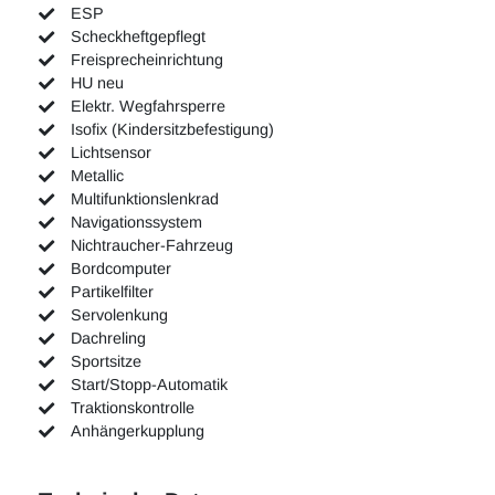
ESP
Scheckheftgepflegt
Freisprecheinrichtung
HU neu
Elektr. Wegfahrsperre
Isofix (Kindersitzbefestigung)
Lichtsensor
Metallic
Multifunktionslenkrad
Navigationssystem
Nichtraucher-Fahrzeug
Bordcomputer
Partikelfilter
Servolenkung
Dachreling
Sportsitze
Start/Stopp-Automatik
Traktionskontrolle
Anhängerkupplung