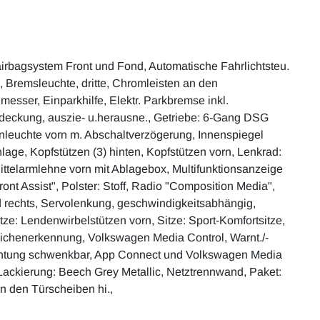
airbagsystem Front und Fond, Automatische Fahrlichtsteu.
, Bremsleuchte, dritte, Chromleisten an den
messer, Einparkhilfe, Elektr. Parkbremse inkl.
bdeckung, auszie- u.herausne., Getriebe: 6-Gang DSG
nleuchte vorn m. Abschaltverzögerung, Innenspiegel
ge, Kopfstützen (3) hinten, Kopfstützen vorn, Lenkrad:
ittelarmlehne vorn mit Ablagebox, Multifunktionsanzeige
nt Assist", Polster: Stoff, Radio "Composition Media",
d rechts, Servolenkung, geschwindigkeitsabhängig,
Sitze: Lendenwirbelstützen vorn, Sitze: Sport-Komfortsitze,
zeichenerkennung, Volkswagen Media Control, Warnt./-
rrichtung schwenkbar, App Connect und Volkswagen Media
, Lackierung: Beech Grey Metallic, Netztrennwand, Paket:
n den Türscheiben hi.,