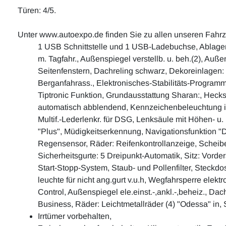
Türen: 4/5.
Unter www.autoexpo.de finden Sie zu allen unseren Fahr
1 USB Schnittstelle und 1 USB-Ladebuchse, Ablagen 
m. Tagfahr., Außenspiegel verstellb. u. beh.(2), Au
Seitenfenstern, Dachreling schwarz, Dekoreinlagen: "
Berganfahrass., Elektronisches-Stabilitäts-Program
Tiptronic Funktion, Grundausstattung Sharan:, Heck
automatisch abblendend, Kennzeichenbeleuchtung in 
Multif.-Lederlenkr. für DSG, Lenksäule mit Höhen- u
"Plus", Müdigkeitserkennung, Navigationsfunktion "D
Regensensor, Räder: Reifenkontrollanzeige, Scheibe
Sicherheitsgurte: 5 Dreipunkt-Automatik, Sitz: Vorders
Start-Stopp-System, Staub- und Pollenfilter, Steck
leuchte für nicht ang.gurt v.u.h, Wegfahrsperre el
Control, Außenspiegel ele.einst.-,ankl.-,beheiz., Da
Business, Räder: Leichtmetallräder (4) "Odessa" in,
Irrtümer vorbehalten,