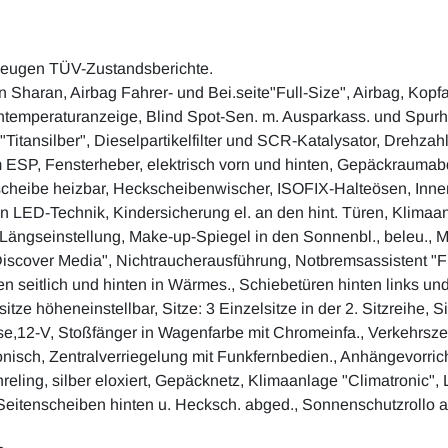
zeugen TÜV-Zustandsberichte.
Sharan, Airbag Fahrer- und Bei.seite"Full-Size", Airbag, Kopf
ßentemperaturanzeige, Blind Spot-Sen. m. Ausparkass. und Spurh
Titansilber", Dieselpartikelfilter und SCR-Katalysator, Drehzahl
m ESP, Fensterheber, elektrisch vorn und hinten, Gepäckrauma
scheibe heizbar, Heckscheibenwischer, ISOFIX-Halteösen, Inne
LED-Technik, Kindersicherung el. an den hint. Türen, Klimaanla
. Längseinstellung, Make-up-Spiegel in den Sonnenbl., beleu., M
iscover Media", Nichtraucherausführung, Notbremsassistent "Fro
n seitlich und hinten in Wärmes., Schiebetüren hinten links un
itze höheneinstellbar, Sitze: 3 Einzelsitze in der 2. Sitzreihe, 
dose,12-V, Stoßfänger in Wagenfarbe mit Chromeinfa., Verkehrs
ektronisch, Zentralverriegelung mit Funkfernbedien., Anhängevo
chreling, silber eloxiert, Gepäcknetz, Klimaanlage "Climatronic"
 Seitenscheiben hinten u. Hecksch. abged., Sonnenschutzrollo a