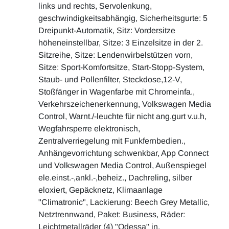
links und rechts, Servolenkung,
geschwindigkeitsabhängig, Sicherheitsgurte: 5
Dreipunkt-Automatik, Sitz: Vordersitze
höheneinstellbar, Sitze: 3 Einzelsitze in der 2.
Sitzreihe, Sitze: Lendenwirbelstützen vorn,
Sitze: Sport-Komfortsitze, Start-Stopp-System,
Staub- und Pollenfilter, Steckdose,12-V,
Stoßfänger in Wagenfarbe mit Chromeinfa.,
Verkehrszeichenerkennung, Volkswagen Media
Control, Warnt./-leuchte für nicht ang.gurt v.u.h,
Wegfahrsperre elektronisch,
Zentralverriegelung mit Funkfernbedien.,
Anhängevorrichtung schwenkbar, App Connect
und Volkswagen Media Control, Außenspiegel
ele.einst.-,ankl.-,beheiz., Dachreling, silber
eloxiert, Gepäcknetz, Klimaanlage
"Climatronic", Lackierung: Beech Grey Metallic,
Netztrennwand, Paket: Business, Räder:
Leichtmetallräder (4) "Odessa" in,