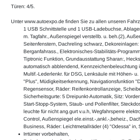
Türen: 4/5.
Unter www.autoexpo.de finden Sie zu allen unseren Fahr
1 USB Schnittstelle und 1 USB-Ladebuchse, Ablagen 
m. Tagfahr., Außenspiegel verstellb. u. beh.(2), Au
Seitenfenstern, Dachreling schwarz, Dekoreinlagen: "
Berganfahrass., Elektronisches-Stabilitäts-Program
Tiptronic Funktion, Grundausstattung Sharan:, Heck
automatisch abblendend, Kennzeichenbeleuchtung in 
Multif.-Lederlenkr. für DSG, Lenksäule mit Höhen- u
"Plus", Müdigkeitserkennung, Navigationsfunktion "D
Regensensor, Räder: Reifenkontrollanzeige, Scheibe
Sicherheitsgurte: 5 Dreipunkt-Automatik, Sitz: Vorders
Start-Stopp-System, Staub- und Pollenfilter, Steck
leuchte für nicht ang.gurt v.u.h, Wegfahrsperre el
Control, Außenspiegel ele.einst.-,ankl.-,beheiz., Da
Business, Räder: Leichtmetallräder (4) "Odessa" in,
Irrtümer vorbehalten,