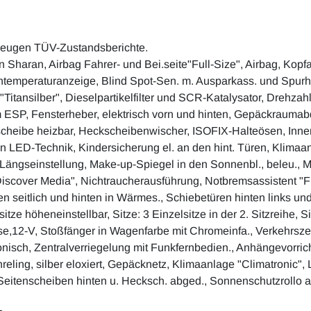
zeugen TÜV-Zustandsberichte.
Sharan, Airbag Fahrer- und Bei.seite"Full-Size", Airbag, Kopf
ßentemperaturanzeige, Blind Spot-Sen. m. Ausparkass. und Spurh
Titansilber", Dieselpartikelfilter und SCR-Katalysator, Drehzahl
m ESP, Fensterheber, elektrisch vorn und hinten, Gepäckrauma
scheibe heizbar, Heckscheibenwischer, ISOFIX-Halteösen, Inne
LED-Technik, Kindersicherung el. an den hint. Türen, Klimaanla
. Längseinstellung, Make-up-Spiegel in den Sonnenbl., beleu., M
iscover Media", Nichtraucherausführung, Notbremsassistent "Fro
n seitlich und hinten in Wärmes., Schiebetüren hinten links un
itze höheneinstellbar, Sitze: 3 Einzelsitze in der 2. Sitzreihe, 
dose,12-V, Stoßfänger in Wagenfarbe mit Chromeinfa., Verkehrs
ektronisch, Zentralverriegelung mit Funkfernbedien., Anhängevo
chreling, silber eloxiert, Gepäcknetz, Klimaanlage "Climatronic"
 Seitenscheiben hinten u. Hecksch. abged., Sonnenschutzrollo a