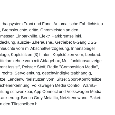
airbagsystem Front und Fond, Automatische Fahrlichtsteu.
, Bremsleuchte, dritte, Chromleisten an den
messer, Einparkhilfe, Elektr. Parkbremse inkl.
bdeckung, auszie- u.herausne., Getriebe: 6-Gang DSG
nleuchte vorn m. Abschaltverzögerung, Innenspiegel
ge, Kopfstützen (3) hinten, Kopfstützen vorn, Lenkrad:
ittelarmlehne vorn mit Ablagebox, Multifunktionsanzeige
nt Assist", Polster: Stoff, Radio "Composition Media",
d rechts, Servolenkung, geschwindigkeitsabhängig,
Sitze: Lendenwirbelstützen vorn, Sitze: Sport-Komfortsitze,
zeichenerkennung, Volkswagen Media Control, Warnt./-
rrichtung schwenkbar, App Connect und Volkswagen Media
, Lackierung: Beech Grey Metallic, Netztrennwand, Paket:
n den Türscheiben hi.,