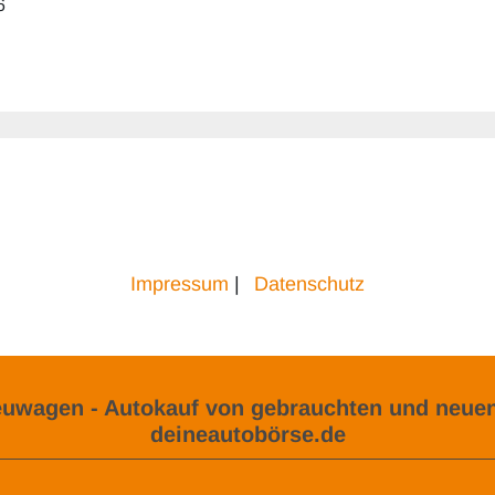
6
Impressum
|
Datenschutz
uwagen - Autokauf von gebrauchten und neuen
deineautobörse.de