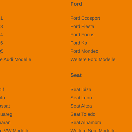
Ford
A1
Ford Ecosport
A3
Ford Fiesta
A4
Ford Focus
A6
Ford Ka
Q5
Ford Mondeo
e Audi Modelle
Weitere Ford Modelle
Seat
lf
Seat Ibiza
lo
Seat Leon
ssat
Seat Altea
uareg
Seat Toledo
aran
Seat Alhambra
re VW Modelle
Weitere Seat Modelle