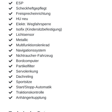
ESP
Scheckheftgepflegt
Freisprecheinrichtung
HU neu
Elektr. Wegfahrsperre
Isofix (Kindersitzbefestigung)
Lichtsensor
Metallic
Multifunktionslenkrad
Navigationssystem
Nichtraucher-Fahrzeug
Bordcomputer
Partikelfilter
Servolenkung
Dachreling
Sportsitze
Start/Stopp-Automatik
Traktionskontrolle
Anhängerkupplung