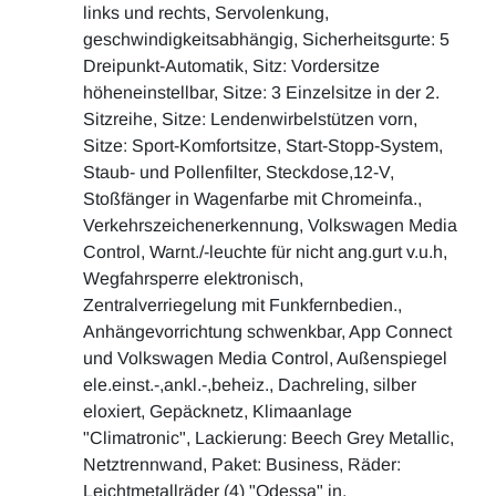
links und rechts, Servolenkung,
geschwindigkeitsabhängig, Sicherheitsgurte: 5
Dreipunkt-Automatik, Sitz: Vordersitze
höheneinstellbar, Sitze: 3 Einzelsitze in der 2.
Sitzreihe, Sitze: Lendenwirbelstützen vorn,
Sitze: Sport-Komfortsitze, Start-Stopp-System,
Staub- und Pollenfilter, Steckdose,12-V,
Stoßfänger in Wagenfarbe mit Chromeinfa.,
Verkehrszeichenerkennung, Volkswagen Media
Control, Warnt./-leuchte für nicht ang.gurt v.u.h,
Wegfahrsperre elektronisch,
Zentralverriegelung mit Funkfernbedien.,
Anhängevorrichtung schwenkbar, App Connect
und Volkswagen Media Control, Außenspiegel
ele.einst.-,ankl.-,beheiz., Dachreling, silber
eloxiert, Gepäcknetz, Klimaanlage
"Climatronic", Lackierung: Beech Grey Metallic,
Netztrennwand, Paket: Business, Räder:
Leichtmetallräder (4) "Odessa" in,