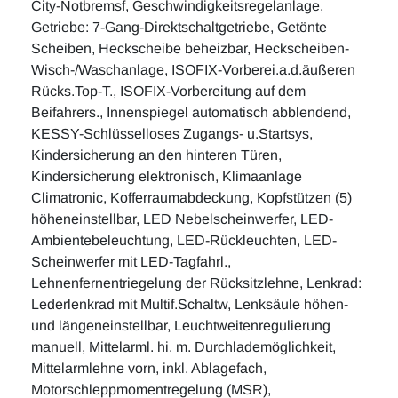
City-Notbremsf, Geschwindigkeitsregelanlage,
Getriebe: 7-Gang-Direktschaltgetriebe, Getönte
Scheiben, Heckscheibe beheizbar, Heckscheiben-
Wisch-/Waschanlage, ISOFIX-Vorberei.a.d.äußeren
Rücks.Top-T., ISOFIX-Vorbereitung auf dem
Beifahrers., Innenspiegel automatisch abblendend,
KESSY-Schlüsselloses Zugangs- u.Startsys,
Kindersicherung an den hinteren Türen,
Kindersicherung elektronisch, Klimaanlage
Climatronic, Kofferraumabdeckung, Kopfstützen (5)
höheneinstellbar, LED Nebelscheinwerfer, LED-
Ambientebeleuchtung, LED-Rückleuchten, LED-
Scheinwerfer mit LED-Tagfahrl.,
Lehnenfernentriegelung der Rücksitzlehne, Lenkrad:
Lederlenkrad mit Multif.Schaltw, Lenksäule höhen-
und längeneinstellbar, Leuchtweitenregulierung
manuell, Mittelarml. hi. m. Durchlademöglichkeit,
Mittelarmlehne vorn, inkl. Ablagefach,
Motorschleppmomentregelung (MSR),