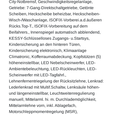
City-Notbremsf, Geschwindigkeitsregelanlage,
Getriebe: 7-Gang-Direktschaltgetriebe, Getönte
Scheiben, Heckscheibe beheizbar, Heckscheiben-
Wisch-/Waschanlage, ISOFIX-Vorberei.a.d.äußeren
Rücks.Top-T., ISOFIX-Vorbereitung auf dem
Beifahrers., Innenspiegel automatisch abblendend,
KESSY-Schlüsselloses Zugangs- u.Startsys,
Kindersicherung an den hinteren Türen,
Kindersicherung elektronisch, Klimaanlage
Climatronic, Kofferraumabdeckung, Kopfstützen (5)
höheneinstellbar, LED Nebelscheinwerfer, LED-
Ambientebeleuchtung, LED-Rückleuchten, LED-
Scheinwerfer mit LED-Tagfahrl.,
Lehnenfernentriegelung der Rücksitzlehne, Lenkrad:
Lederlenkrad mit Multif.Schaltw, Lenksäule höhen-
und längeneinstellbar, Leuchtweitenregulierung
manuell, Mittelarml. hi. m. Durchlademöglichkeit,
Mittelarmlehne vorn, inkl. Ablagefach,
Motorschleppmomentregelung (MSR),