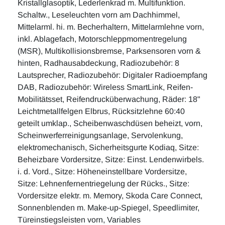
Kristallglasoptik, Lederlenkrad m. Multifunktion.
Schaltw., Leseleuchten vorn am Dachhimmel,
Mittelarml. hi. m. Becherhaltern, Mittelarmlehne vorn,
inkl. Ablagefach, Motorschleppmomentregelung
(MSR), Multikollisionsbremse, Parksensoren vorn &
hinten, Radhausabdeckung, Radiozubehör: 8
Lautsprecher, Radiozubehör: Digitaler Radioempfang
DAB, Radiozubehör: Wireless SmartLink, Reifen-
Mobilitätsset, Reifendrucküberwachung, Räder: 18"
Leichtmetallfelgen Elbrus, Rücksitzlehne 60:40
geteilt umklap., Scheibenwaschdüsen beheizt, vorn,
Scheinwerferreinigungsanlage, Servolenkung,
elektromechanisch, Sicherheitsgurte Kodiaq, Sitze:
Beheizbare Vordersitze, Sitze: Einst. Lendenwirbels.
i. d. Vord., Sitze: Höheneinstellbare Vordersitze,
Sitze: Lehnenfernentriegelung der Rücks., Sitze:
Vordersitze elektr. m. Memory, Skoda Care Connect,
Sonnenblenden m. Make-up-Spiegel, Speedlimiter,
Türeinstiegsleisten vorn, Variables