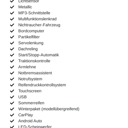
Lichtsensor
Metallic
MP3-Schnittstelle
Multifunktionslenkrad
Nichtraucher-Fahrzeug
Bordcomputer
Partikelfilter
Servolenkung
Dachreling
Start/Stopp-Automatik
Traktionskontrolle
Armlehne
Notbremsassistent
Notrufsystem
Reifendruckkontrollsystem
Touchscreen
USB
Sommerreifen
Winterpaket (modellübergreifend)
CarPlay
Android Auto
LED-Scheinwerfer