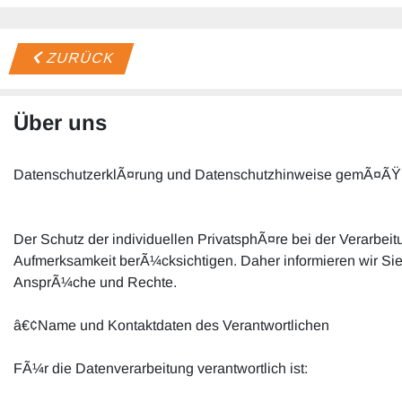
ZURÜCK
Über uns
DatenschutzerklÃ¤rung und Datenschutzhinweise gemÃ¤Ã
Der Schutz der individuellen PrivatsphÃ¤re bei der Verarbei
Aufmerksamkeit berÃ¼cksichtigen. Daher informieren wir Si
AnsprÃ¼che und Rechte.
â€¢Name und Kontaktdaten des Verantwortlichen
FÃ¼r die Datenverarbeitung verantwortlich ist: