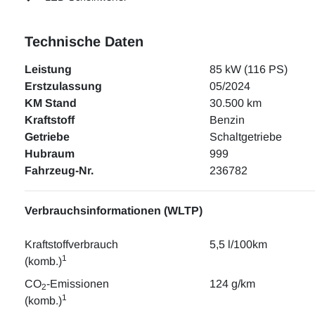
Technische Daten
Leistung
85 kW (116 PS)
Erstzulassung
05/2024
KM Stand
30.500 km
Kraftstoff
Benzin
Getriebe
Schaltgetriebe
Hubraum
999
Fahrzeug-Nr.
236782
Verbrauchsinformationen (WLTP)
Kraftstoffverbrauch
5,5 l/100km
1
(komb.)
CO
-Emissionen
124 g/km
2
1
(komb.)