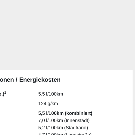
onen / Energiekosten
1
.)
5,5 l/100km
124 g/km
5,5 l/100km (kombiniert)
7,0 l/100km (Innenstadt)
5,2 l/100km (Stadtrand)
4,7 l/100km (Landstraße)