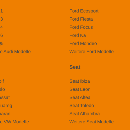
A1
Ford Ecosport
A3
Ford Fiesta
A4
Ford Focus
A6
Ford Ka
Q5
Ford Mondeo
e Audi Modelle
Weitere Ford Modelle
Seat
lf
Seat Ibiza
lo
Seat Leon
ssat
Seat Altea
uareg
Seat Toledo
aran
Seat Alhambra
re VW Modelle
Weitere Seat Modelle