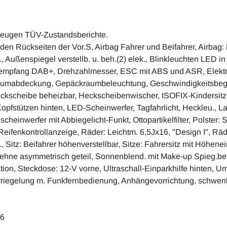
zeugen TÜV-Zustandsberichte.
en Rückseiten der Vor.S, Airbag Fahrer und Beifahrer, Airbag:
f., Außenspiegel verstellb. u. beh.(2) elek., Blinkleuchten LED 
dioempfang DAB+, Drehzahlmesser, ESC mit ABS und ASR, Elektr
mabdeckung, Gepäckraumbeleuchtung, Geschwindigkeitsbegren
ckscheibe beheizbar, Heckscheibenwischer, ISOFIX-Kindersitz-
Kopfstützen hinten, LED-Scheinwerfer, Tagfahrlicht, Heckleu., L
einwerfer mit Abbiegelicht-Funkt, Ottopartikelfilter, Polster: 
Reifenkontrollanzeige, Räder: Leichtm. 6,5Jx16, "Design I", Rä
i., Sitz: Beifahrer höhenverstellbar, Sitze: Fahrersitz mit Höhe
zlehne asymmetrisch geteil, Sonnenblend. mit Make-up Spieg.bel
ion, Steckdose: 12-V vorne, Ultraschall-Einparkhilfe hinten, 
riegelung m. Funkfernbedienung, Anhängevorrichtung, schwenkba
 6