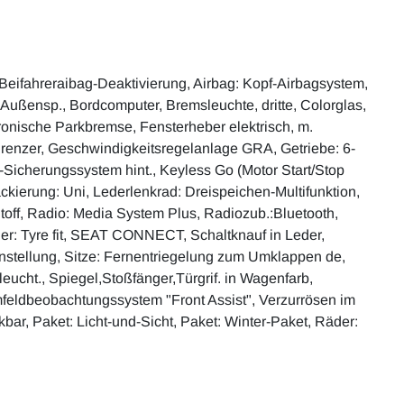
 Beifahreraibag-Deaktivierung, Airbag: Kopf-Airbagsystem,
in Außensp., Bordcomputer, Bremsleuchte, dritte, Colorglas,
onische Parkbremse, Fensterheber elektrisch, m.
zer, Geschwindigkeitsregelanlage GRA, Getriebe: 6-
Sicherungssystem hint., Keyless Go (Motor Start/Stop
ackierung: Uni, Lederlenkrad: Dreispeichen-Multifunktion,
Stoff, Radio: Media System Plus, Radiozub.:Bluetooth,
der: Tyre fit, SEAT CONNECT, Schaltknauf in Leder,
neinstellung, Sitze: Fernentriegelung zum Umklappen de,
eucht., Spiegel,Stoßfänger,Türgrif. in Wagenfarb,
Umfeldbeobachtungssystem "Front Assist", Verzurrösen im
r, Paket: Licht-und-Sicht, Paket: Winter-Paket, Räder: