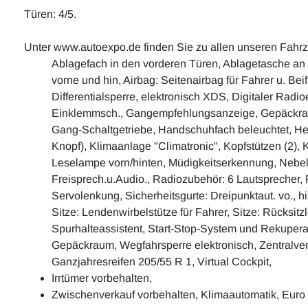
Türen: 4/5.
Unter www.autoexpo.de finden Sie zu allen unseren Fahr
Ablagefach in den vorderen Türen, Ablagetasche an d
vorne und hin, Airbag: Seitenairbag für Fahrer u. Bei
Differentialsperre, elektronisch XDS, Digitaler Ra
Einklemmsch., Gangempfehlungsanzeige, Gepäckrau
Gang-Schaltgetriebe, Handschuhfach beleuchtet, He
Knopf), Klimaanlage "Climatronic", Kopfstützen (2), 
Leselampe vorn/hinten, Müdigkeitserkennung, Nebelsch
Freisprech.u.Audio., Radiozubehör: 6 Lautsprecher, 
Servolenkung, Sicherheitsgurte: Dreipunktaut. vo., h
Sitze: Lendenwirbelstütze für Fahrer, Sitze: Rücksit
Spurhalteassistent, Start-Stop-System und Rekuperat
Gepäckraum, Wegfahrsperre elektronisch, Zentralver
Ganzjahresreifen 205/55 R 1, Virtual Cockpit,
Irrtümer vorbehalten,
Zwischenverkauf vorbehalten, Klimaautomatik, Euro