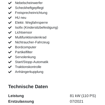
Nebelscheinwerfer
Scheckheftgepflegt
Freisprecheinrichtung
HU neu
Elektr. Wegfahrsperre
Isofix (Kindersitzbefestigung)
Lichtsensor
Multifunktionslenkrad
Nichtraucher-Fahrzeug
Bordcomputer
Partikelfilter
Servolenkung
Start/Stopp-Automatik
Traktionskontrolle
Anhängerkupplung
Technische Daten
Leistung
81 kW (110 PS)
Erstzulassung
07/2021