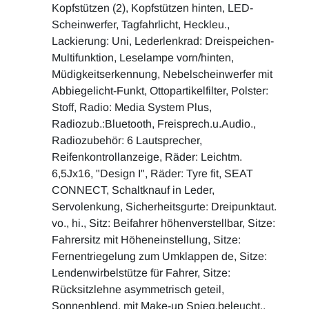
Kopfstützen (2), Kopfstützen hinten, LED-
Scheinwerfer, Tagfahrlicht, Heckleu.,
Lackierung: Uni, Lederlenkrad: Dreispeichen-
Multifunktion, Leselampe vorn/hinten,
Müdigkeitserkennung, Nebelscheinwerfer mit
Abbiegelicht-Funkt, Ottopartikelfilter, Polster:
Stoff, Radio: Media System Plus,
Radiozub.:Bluetooth, Freisprech.u.Audio.,
Radiozubehör: 6 Lautsprecher,
Reifenkontrollanzeige, Räder: Leichtm.
6,5Jx16, "Design I", Räder: Tyre fit, SEAT
CONNECT, Schaltknauf in Leder,
Servolenkung, Sicherheitsgurte: Dreipunktaut.
vo., hi., Sitz: Beifahrer höhenverstellbar, Sitze:
Fahrersitz mit Höheneinstellung, Sitze:
Fernentriegelung zum Umklappen de, Sitze:
Lendenwirbelstütze für Fahrer, Sitze:
Rücksitzlehne asymmetrisch geteil,
Sonnenblend. mit Make-up Spieg.beleucht.,