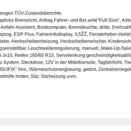
zeugen TÜV-Zustandsberichte.
ives Bremslicht, Airbag Fahrer- und Bei.seite"Full-Size", Airb
rg-Anfahr-Assistent, Bordcomputer, Bremsleuchte, dritte, Drehzah
tsprog. ESP Plus, Fahrerinfodisplay, 3,5ŽŽ, Fensterheber elekt
riebe, Heckscheibenheizung, Heckscheibenwischer, Kindersicher
einstellbar, Leuchtweitenregulierung, manuell, Make-Up-Spiegel
 Jx15, Reifen 185/65 R15, Servolenkung geschwindigkeitsabhäng
Stop System, Steckdose, 12V in der Mittelkonsole, Tagfahrlicht,
"ISOFIX" hint., Wärmeschutzverglasung, getönt, Zentralverriege
khilfe hinten, Sitz: Sitzheizung vorn,