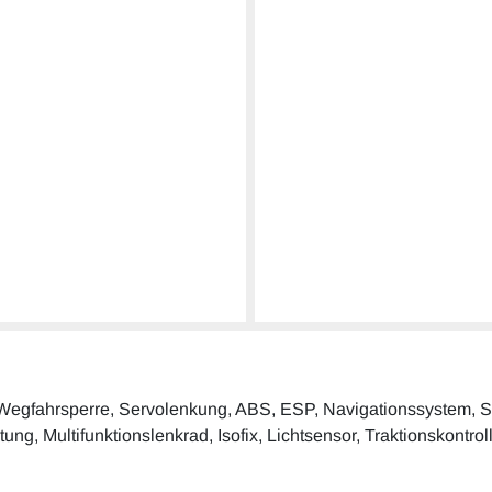
r. Wegfahrsperre, Servolenkung, ABS, ESP, Navigationssystem, Sch
ung, Multifunktionslenkrad, Isofix, Lichtsensor, Traktionskontr