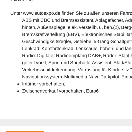
Unter www.autoexpo.de finden Sie zu allen unseren Fahr
ABS mit CBC und Bremsassistent, Ablagefächer, Adapt
hinten, Außenspiegel elek. verstellb. u. beh.(2), Be
Bremskraftverteilung (EBV), Elektronisches Stabilitä
Geschwindigkeitsregler, Getriebe: 5-Gang-Schaltget
Lenkrad: Komfortlenkrad, Lenksäule, höhen- und längs
Radio: Digitaler Radioempfang DAB+, Räder: Stahl 6
geteilt vorkl, Spur- und Spurhalte-Assistent, Start/
Verkehrsschilderkennung, Vorrüstung für Kindersitz 
Navigationssystem: Multimedia Navi, Parkpilot, Einpar
Irrtümer vorbehalten,
Zwischenverkauf vorbehalten, Euro6