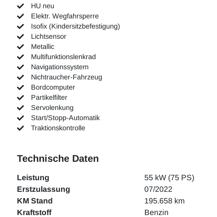
HU neu
Elektr. Wegfahrsperre
Isofix (Kindersitzbefestigung)
Lichtsensor
Metallic
Multifunktionslenkrad
Navigationssystem
Nichtraucher-Fahrzeug
Bordcomputer
Partikelfilter
Servolenkung
Start/Stopp-Automatik
Traktionskontrolle
Technische Daten
Leistung
55 kW (75 PS)
Erstzulassung
07/2022
KM Stand
195.658 km
Kraftstoff
Benzin