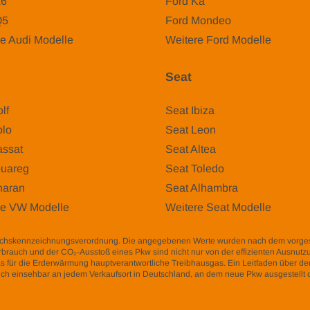
A6
Ford Ka
Q5
Ford Mondeo
e Audi Modelle
Weitere Ford Modelle
Seat
lf
Seat Ibiza
lo
Seat Leon
ssat
Seat Altea
uareg
Seat Toledo
aran
Seat Alhambra
re VW Modelle
Weitere Seat Modelle
auchskennzeichnungsverordnung. Die angegebenen Werte wurden nach dem vorg
fverbrauch und der CO₂-Ausstoß eines Pkw sind nicht nur von der effizienten Ausnut
s für die Erderwärmung hauptverantwortliche Treibhausgas. Ein Leitfaden über den
h einsehbar an jedem Verkaufsort in Deutschland, an dem neue Pkw ausgestellt o