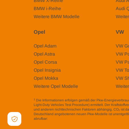
BMW X-Reihe
Audi 
BMW i-Reihe
Audi 
Weitere BMW Modelle
Weiter
Opel
VW
Opel Adam
VW Go
Opel Astra
VW Po
Opel Corsa
VW Pa
Opel Insignia
VW To
Opel Mokka
VW Sh
Weitere Opel Modelle
Weite
1
Die Informationen erfolgen gemäß der Pkw-Energieverbr
Light-Duty Vehicles Test Procedure) ermittelt. Der Kraftstof
und anderen nichttechnischen Faktoren abhängig. CO₂ ist da
Deutschland angebotenen neuen Pkw-Modelle ist unentgeltlic
abrufbar:
www.dat.de/co2/