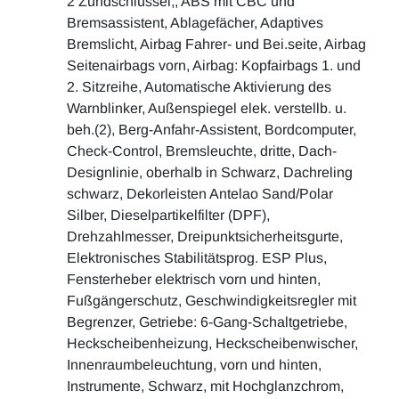
2 Zündschlüssel,, ABS mit CBC und
Bremsassistent, Ablagefächer, Adaptives
Bremslicht, Airbag Fahrer- und Bei.seite, Airbag
Seitenairbags vorn, Airbag: Kopfairbags 1. und
2. Sitzreihe, Automatische Aktivierung des
Warnblinker, Außenspiegel elek. verstellb. u.
beh.(2), Berg-Anfahr-Assistent, Bordcomputer,
Check-Control, Bremsleuchte, dritte, Dach-
Designlinie, oberhalb in Schwarz, Dachreling
schwarz, Dekorleisten Antelao Sand/Polar
Silber, Dieselpartikelfilter (DPF),
Drehzahlmesser, Dreipunktsicherheitsgurte,
Elektronisches Stabilitätsprog. ESP Plus,
Fensterheber elektrisch vorn und hinten,
Fußgängerschutz, Geschwindigkeitsregler mit
Begrenzer, Getriebe: 6-Gang-Schaltgetriebe,
Heckscheibenheizung, Heckscheibenwischer,
Innenraumbeleuchtung, vorn und hinten,
Instrumente, Schwarz, mit Hochglanzchrom,