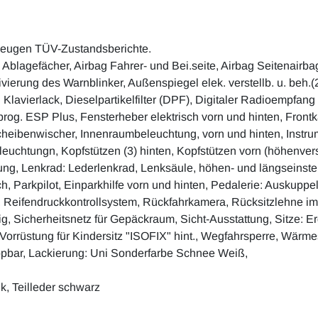
zeugen TÜV-Zustandsberichte.
lagefächer, Airbag Fahrer- und Bei.seite, Airbag Seitenairbags
ierung des Warnblinker, Außenspiegel elek. verstellb. u. beh.(
ten Klavierlack, Dieselpartikelfilter (DPF), Digitaler Radioem
sprog. ESP Plus, Fensterheber elektrisch vorn und hinten, Front
eibenwischer, Innenraumbeleuchtung, vorn und hinten, Instru
uchtungn, Kopfstützen (3) hinten, Kopfstützen vorn (höhenvers
Lenkrad: Lederlenkrad, Lenksäule, höhen- und längseinstellba
h, Parkpilot, Einparkhilfe vorn und hinten, Pedalerie: Auskuppe
 Reifendruckkontrollsystem, Rückfahrkamera, Rücksitzlehne im 
, Sicherheitsnetz für Gepäckraum, Sicht-Ausstattung, Sitze: E
, Vorrüstung für Kindersitz "ISOFIX" hint., Wegfahrsperre, Wärm
ppbar, Lackierung: Uni Sonderfarbe Schnee Weiß,
k, Teilleder schwarz