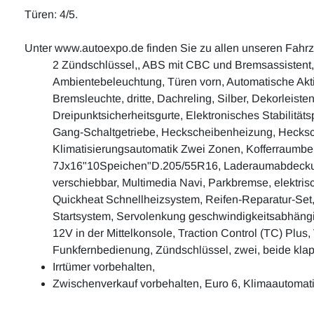
Türen: 4/5.
Unter www.autoexpo.de finden Sie zu allen unseren Fahr
2 Zündschlüssel,, ABS mit CBC und Bremsassistent, Ab
Ambientebeleuchtung, Türen vorn, Automatische Aktiv
Bremsleuchte, dritte, Dachreling, Silber, Dekorleis
Dreipunktsicherheitsgurte, Elektronisches Stabilität
Gang-Schaltgetriebe, Heckscheibenheizung, Hecksch
Klimatisierungsautomatik Zwei Zonen, Kofferraumbele
7Jx16"10Speichen"D.205/55R16, Laderaumabdeckung, 
verschiebbar, Multimedia Navi, Parkbremse, elektrisc
Quickheat Schnellheizsystem, Reifen-Reparatur-Set,
Startsystem, Servolenkung geschwindigkeitsabhängig
12V in der Mittelkonsole, Traction Control (TC) Plus
Funkfernbedienung, Zündschlüssel, zwei, beide kla
Irrtümer vorbehalten,
Zwischenverkauf vorbehalten, Euro 6, Klimaautomati