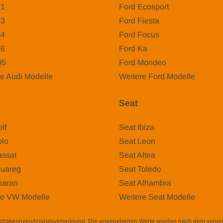
A1
Ford Ecosport
A3
Ford Fiesta
A4
Ford Focus
A6
Ford Ka
Q5
Ford Mondeo
e Audi Modelle
Weitere Ford Modelle
Seat
lf
Seat Ibiza
lo
Seat Leon
ssat
Seat Altea
uareg
Seat Toledo
aran
Seat Alhambra
re VW Modelle
Weitere Seat Modelle
auchskennzeichnungsverordnung. Die angegebenen Werte wurden nach dem vorg