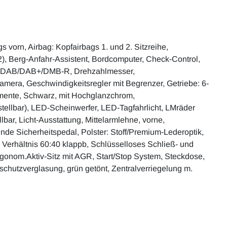
 vorn, Airbag: Kopfairbags 1. und 2. Sitzreihe,
2), Berg-Anfahr-Assistent, Bordcomputer, Check-Control,
pfang DAB/DAB+/DMB-R, Drehzahlmesser,
kamera, Geschwindigkeitsregler mit Begrenzer, Getriebe: 6-
mente, Schwarz, mit Hochglanzchrom,
tellbar), LED-Scheinwerfer, LED-Tagfahrlicht, LMräder
r, Licht-Ausstattung, Mittelarmlehne, vorne,
lnde Sicherheitspedal, Polster: Stoff/Premium-Lederoptik,
Verhältnis 60:40 klappb, Schlüsselloses Schließ- und
rgonom.Aktiv-Sitz mit AGR, Start/Stop System, Steckdose,
eschutzverglasung, grün getönt, Zentralverriegelung m.