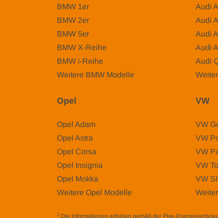
BMW 1er
Audi 
BMW 2er
Audi 
BMW 5er
Audi 
BMW X-Reihe
Audi 
BMW i-Reihe
Audi 
Weitere BMW Modelle
Weiter
Opel
VW
Opel Adam
VW Go
Opel Astra
VW Po
Opel Corsa
VW Pa
Opel Insignia
VW To
Opel Mokka
VW Sh
Weitere Opel Modelle
Weite
1
Die Informationen erfolgen gemäß der Pkw-Energieverbr