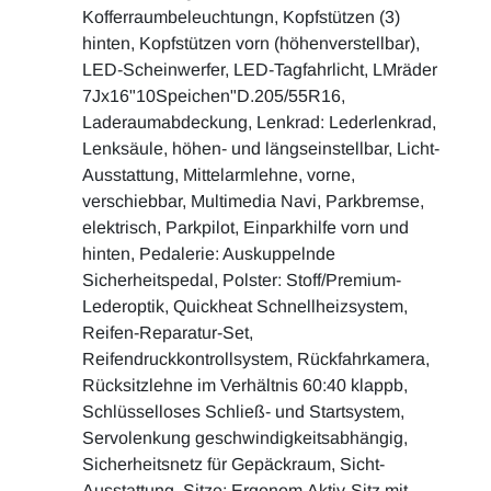
Kofferraumbeleuchtungn, Kopfstützen (3)
hinten, Kopfstützen vorn (höhenverstellbar),
LED-Scheinwerfer, LED-Tagfahrlicht, LMräder
7Jx16"10Speichen"D.205/55R16,
Laderaumabdeckung, Lenkrad: Lederlenkrad,
Lenksäule, höhen- und längseinstellbar, Licht-
Ausstattung, Mittelarmlehne, vorne,
verschiebbar, Multimedia Navi, Parkbremse,
elektrisch, Parkpilot, Einparkhilfe vorn und
hinten, Pedalerie: Auskuppelnde
Sicherheitspedal, Polster: Stoff/Premium-
Lederoptik, Quickheat Schnellheizsystem,
Reifen-Reparatur-Set,
Reifendruckkontrollsystem, Rückfahrkamera,
Rücksitzlehne im Verhältnis 60:40 klappb,
Schlüsselloses Schließ- und Startsystem,
Servolenkung geschwindigkeitsabhängig,
Sicherheitsnetz für Gepäckraum, Sicht-
Ausstattung, Sitze: Ergonom.Aktiv-Sitz mit