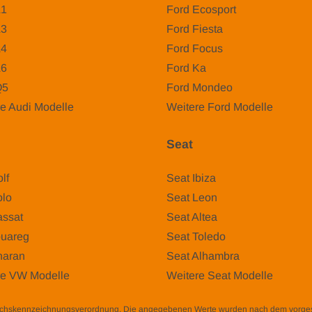
A1
Ford Ecosport
A3
Ford Fiesta
A4
Ford Focus
A6
Ford Ka
Q5
Ford Mondeo
e Audi Modelle
Weitere Ford Modelle
Seat
lf
Seat Ibiza
lo
Seat Leon
ssat
Seat Altea
uareg
Seat Toledo
aran
Seat Alhambra
re VW Modelle
Weitere Seat Modelle
auchskennzeichnungsverordnung. Die angegebenen Werte wurden nach dem vorg