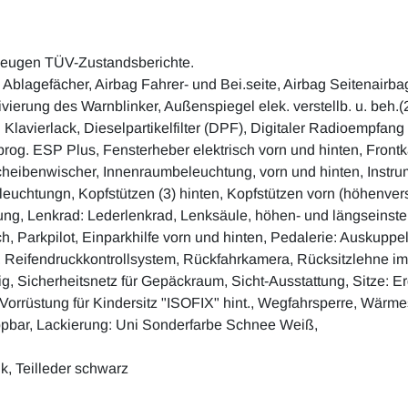
zeugen TÜV-Zustandsberichte.
lagefächer, Airbag Fahrer- und Bei.seite, Airbag Seitenairbags
ierung des Warnblinker, Außenspiegel elek. verstellb. u. beh.(
ten Klavierlack, Dieselpartikelfilter (DPF), Digitaler Radioem
sprog. ESP Plus, Fensterheber elektrisch vorn und hinten, Front
eibenwischer, Innenraumbeleuchtung, vorn und hinten, Instru
uchtungn, Kopfstützen (3) hinten, Kopfstützen vorn (höhenvers
Lenkrad: Lederlenkrad, Lenksäule, höhen- und längseinstellba
h, Parkpilot, Einparkhilfe vorn und hinten, Pedalerie: Auskuppe
 Reifendruckkontrollsystem, Rückfahrkamera, Rücksitzlehne im 
, Sicherheitsnetz für Gepäckraum, Sicht-Ausstattung, Sitze: E
, Vorrüstung für Kindersitz "ISOFIX" hint., Wegfahrsperre, Wärm
ppbar, Lackierung: Uni Sonderfarbe Schnee Weiß,
k, Teilleder schwarz