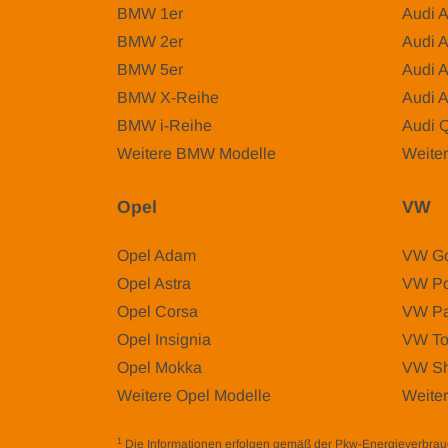
BMW 1er
Audi 
BMW 2er
Audi 
BMW 5er
Audi 
BMW X-Reihe
Audi 
BMW i-Reihe
Audi 
Weitere BMW Modelle
Weiter
Opel
VW
Opel Adam
VW Go
Opel Astra
VW Po
Opel Corsa
VW Pa
Opel Insignia
VW To
Opel Mokka
VW Sh
Weitere Opel Modelle
Weite
1
Die Informationen erfolgen gemäß der Pkw-Energieverbr