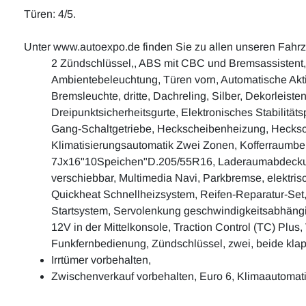
Türen: 4/5.
Unter www.autoexpo.de finden Sie zu allen unseren Fahr
2 Zündschlüssel,, ABS mit CBC und Bremsassistent, Ab
Ambientebeleuchtung, Türen vorn, Automatische Aktiv
Bremsleuchte, dritte, Dachreling, Silber, Dekorleis
Dreipunktsicherheitsgurte, Elektronisches Stabilität
Gang-Schaltgetriebe, Heckscheibenheizung, Hecksch
Klimatisierungsautomatik Zwei Zonen, Kofferraumbele
7Jx16"10Speichen"D.205/55R16, Laderaumabdeckung, 
verschiebbar, Multimedia Navi, Parkbremse, elektrisc
Quickheat Schnellheizsystem, Reifen-Reparatur-Set,
Startsystem, Servolenkung geschwindigkeitsabhängig
12V in der Mittelkonsole, Traction Control (TC) Plus
Funkfernbedienung, Zündschlüssel, zwei, beide kla
Irrtümer vorbehalten,
Zwischenverkauf vorbehalten, Euro 6, Klimaautomati