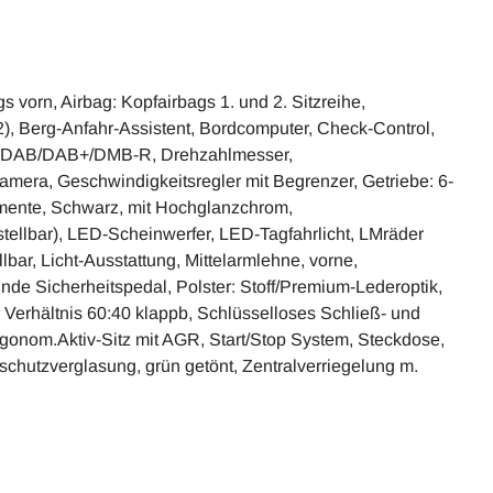
 vorn, Airbag: Kopfairbags 1. und 2. Sitzreihe,
2), Berg-Anfahr-Assistent, Bordcomputer, Check-Control,
pfang DAB/DAB+/DMB-R, Drehzahlmesser,
kamera, Geschwindigkeitsregler mit Begrenzer, Getriebe: 6-
mente, Schwarz, mit Hochglanzchrom,
tellbar), LED-Scheinwerfer, LED-Tagfahrlicht, LMräder
r, Licht-Ausstattung, Mittelarmlehne, vorne,
lnde Sicherheitspedal, Polster: Stoff/Premium-Lederoptik,
Verhältnis 60:40 klappb, Schlüsselloses Schließ- und
rgonom.Aktiv-Sitz mit AGR, Start/Stop System, Steckdose,
eschutzverglasung, grün getönt, Zentralverriegelung m.