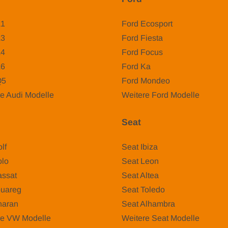
A1
Ford Ecosport
A3
Ford Fiesta
A4
Ford Focus
A6
Ford Ka
Q5
Ford Mondeo
e Audi Modelle
Weitere Ford Modelle
Seat
lf
Seat Ibiza
lo
Seat Leon
ssat
Seat Altea
uareg
Seat Toledo
aran
Seat Alhambra
re VW Modelle
Weitere Seat Modelle