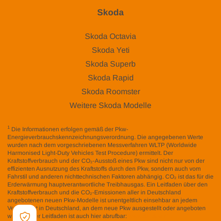
Skoda
Skoda Octavia
Skoda Yeti
Skoda Superb
Skoda Rapid
Skoda Roomster
Weitere Skoda Modelle
1
Die Informationen erfolgen gemäß der Pkw-
Energieverbrauchskennzeichnungsverordnung. Die angegebenen Werte
wurden nach dem vorgeschriebenen Messverfahren WLTP (Worldwide
Harmonised Light-Duty Vehicles Test Procedure) ermittelt. Der
Kraftstoffverbrauch und der CO₂-Ausstoß eines Pkw sind nicht nur von der
effizienten Ausnutzung des Kraftstoffs durch den Pkw, sondern auch vom
Fahrstil und anderen nichttechnischen Faktoren abhängig. CO₂ ist das für die
Erderwärmung hauptverantwortliche Treibhausgas. Ein Leitfaden über den
Kraftstoffverbrauch und die CO₂-Emissionen aller in Deutschland
angebotenen neuen Pkw-Modelle ist unentgeltlich einsehbar an jedem
Verkaufsort in Deutschland, an dem neue Pkw ausgestellt oder angeboten
werden. Der Leitfaden ist auch hier abrufbar:
www.dat.de/co2/