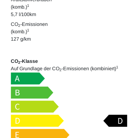
1
(komb.)
5,7 l/100km
CO
-Emissionen
2
1
(komb.)
127 g/km
CO
-Klasse
2
1
Auf Grundlage der CO
-Emissionen (kombiniert)
2