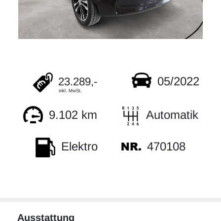
05/2022
23.289,-
inkl. MwSt.
9.102 km
Automatik
470108
Elektro
Ausstattung