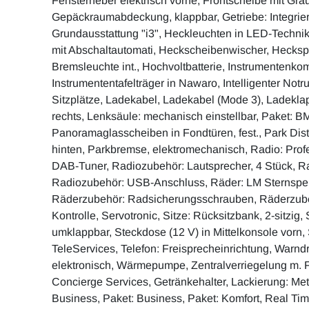
Fensterheber elektrisch vorne, Frontscheibe mit Grau
Gepäckraumabdeckung, klappbar, Getriebe: Integrierte
Grundausstattung "i3", Heckleuchten in LED-Techn
mit Abschaltautomati, Heckscheibenwischer, Heckspo
Bremsleuchte int., Hochvoltbatterie, Instrumentenkom
Instrumententafelträger in Nawaro, Intelligenter Notru
Sitzplätze, Ladekabel, Ladekabel (Mode 3), Ladekla
rechts, Lenksäule: mechanisch einstellbar, Paket: BMW
Panoramaglasscheiben in Fondtüren, fest., Park Dis
hinten, Parkbremse, elektromechanisch, Radio: Prof
DAB-Tuner, Radiozubehör: Lautsprecher, 4 Stück, R
Radiozubehör: USB-Anschluss, Räder: LM Sternspei
Räderzubehör: Radsicherungsschrauben, Räderzube
Kontrolle, Servotronic, Sitze: Rücksitzbank, 2-sitzig, 
umklappbar, Steckdose (12 V) in Mittelkonsole vorn,
TeleServices, Telefon: Freisprecheinrichtung, Warnd
elektronisch, Wärmepumpe, Zentralverriegelung m. 
Concierge Services, Getränkehalter, Lackierung: Met
Business, Paket: Business, Paket: Komfort, Real Time 