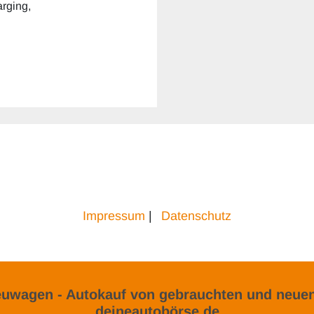
arging,
Impressum
|
Datenschutz
uwagen - Autokauf von gebrauchten und neuen
deineautobörse.de