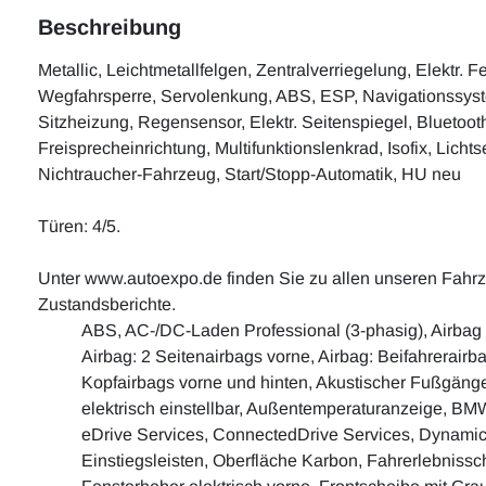
Beschreibung
Metallic, Leichtmetallfelgen, Zentralverriegelung, Elektr. F
Wegfahrsperre, Servolenkung, ABS, ESP, Navigationssyst
Sitzheizung, Regensensor, Elektr. Seitenspiegel, Bluetoot
Freisprecheinrichtung, Multifunktionslenkrad, Isofix, Lichts
Nichtraucher-Fahrzeug, Start/Stopp-Automatik, HU neu
Türen: 4/5.
Unter www.autoexpo.de finden Sie zu allen unseren Fah
Zustandsberichte.
ABS, AC-/DC-Laden Professional (3-phasig), Airbag f
Airbag: 2 Seitenairbags vorne, Airbag: Beifahrerairb
Kopfairbags vorne und hinten, Akustischer Fußgäng
elektrisch einstellbar, Außentemperaturanzeige, BM
eDrive Services, ConnectedDrive Services, Dynamic 
Einstiegsleisten, Oberfläche Karbon, Fahrerlebnissc