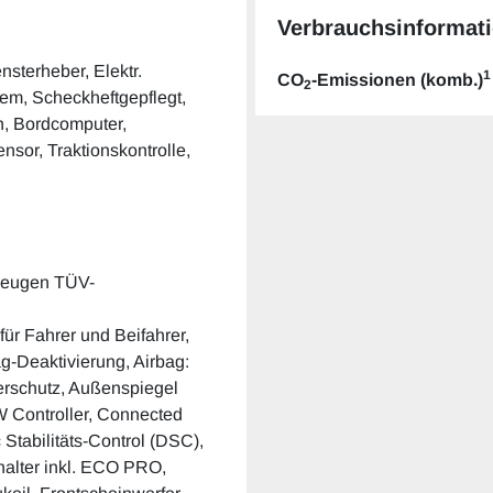
Verbrauchsinformati
ensterheber, Elektr.
1
CO
-Emissionen (komb.)
2
em, Scheckheftgepflegt,
h, Bordcomputer,
ensor, Traktionskontrolle,
rzeugen TÜV-
ür Fahrer und Beifahrer,
ag-Deaktivierung, Airbag:
erschutz, Außenspiegel
W Controller, Connected
Stabilitäts-Control (DSC),
halter inkl. ECO PRO,