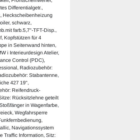
keil, Frontscheinwerfer,
s Differentialgetr.,
ik, Heckscheibenheizung
iler, schwarz,
b.mit farb.5,7"-TFT-Disp.,
f, Kopfstützen für 4
ppe in Seitenwand hinten,
 i Interieurdesign Atelier,
tance Control (PDC),
essional, Radiozubehör:
adiozubehör: Stabantenne,
che 427 19",
hör: Reifendruck-
Sitze: Rücksitzlehne geteilt
 Stoßfänger in Wagenfarbe,
reieck, Wegfahrsperre
Funkfernbedienung,
allic, Navigationssystem
Traffic Information, Sitz: