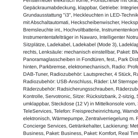
Fensterheber elektrisch vorne, Frontscheibe mit Grau
Gepäckraumabdeckung, klappbar, Getriebe: Integrierte
Grundausstattung "i3", Heckleuchten in LED-Techn
mit Abschaltautomati, Heckscheibenwischer, Heckspo
Bremsleuchte int., Hochvoltbatterie, Instrumentenkom
Instrumententafelträger in Nawaro, Intelligenter Notru
Sitzplätze, Ladekabel, Ladekabel (Mode 3), Ladekla
rechts, Lenksäule: mechanisch einstellbar, Paket: BMW
Panoramaglasscheiben in Fondtüren, fest., Park Dis
hinten, Parkbremse, elektromechanisch, Radio: Prof
DAB-Tuner, Radiozubehör: Lautsprecher, 4 Stück, R
Radiozubehör: USB-Anschluss, Räder: LM Sternspei
Räderzubehör: Radsicherungsschrauben, Räderzube
Kontrolle, Servotronic, Sitze: Rücksitzbank, 2-sitzig, 
umklappbar, Steckdose (12 V) in Mittelkonsole vorn,
TeleServices, Telefon: Freisprecheinrichtung, Warnd
elektronisch, Wärmepumpe, Zentralverriegelung m. 
Concierge Services, Getränkehalter, Lackierung: Met
Business, Paket: Business, Paket: Komfort, Real Time 