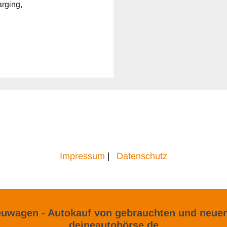
arging,
Impressum
|
Datenschutz
uwagen - Autokauf von gebrauchten und neuen
deineautobörse.de