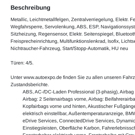
Beschreibung
Metallic, Leichtmetallfelgen, Zentralverriegelung, Elektr. F
Wegfahrsperre, Servolenkung, ABS, ESP, Navigationssyst
Sitzheizung, Regensensor, Elektr. Seitenspiegel, Bluetoot
Freisprecheinrichtung, Multifunktionslenkrad, Isofix, Lichts
Nichtraucher-Fahrzeug, Start/Stopp-Automatik, HU neu
Türen: 4/5.
Unter www.autoexpo.de finden Sie zu allen unseren Fah
Zustandsberichte.
ABS, AC-/DC-Laden Professional (3-phasig), Airbag f
Airbag: 2 Seitenairbags vorne, Airbag: Beifahrerairb
Kopfairbags vorne und hinten, Akustischer Fußgäng
elektrisch einstellbar, Außentemperaturanzeige, BM
eDrive Services, ConnectedDrive Services, Dynamic 
Einstiegsleisten, Oberfläche Karbon, Fahrerlebnissc