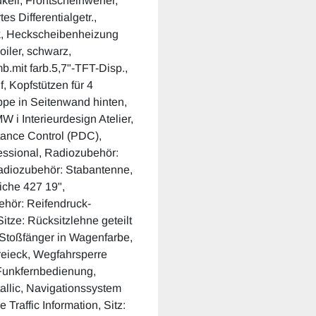
keil, Frontscheinwerfer,
s Differentialgetr.,
ik, Heckscheibenheizung
iler, schwarz,
b.mit farb.5,7"-TFT-Disp.,
f, Kopfstützen für 4
ppe in Seitenwand hinten,
 i Interieurdesign Atelier,
tance Control (PDC),
essional, Radiozubehör:
adiozubehör: Stabantenne,
che 427 19",
hör: Reifendruck-
Sitze: Rücksitzlehne geteilt
 Stoßfänger in Wagenfarbe,
reieck, Wegfahrsperre
Funkfernbedienung,
allic, Navigationssystem
Traffic Information, Sitz: