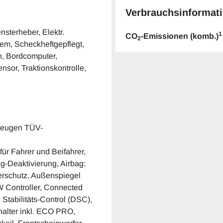
Verbrauchsinformati
ensterheber, Elektr.
1
CO
-Emissionen (komb.)
2
em, Scheckheftgepflegt,
h, Bordcomputer,
ensor, Traktionskontrolle,
rzeugen TÜV-
ür Fahrer und Beifahrer,
ag-Deaktivierung, Airbag:
erschutz, Außenspiegel
W Controller, Connected
Stabilitäts-Control (DSC),
halter inkl. ECO PRO,