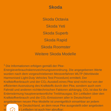
Skoda
Skoda Octavia
Skoda Yeti
Skoda Superb
Skoda Rapid
Skoda Roomster
Weitere Skoda Modelle
1
Die Informationen erfolgen gemäß der Pkw-
Energieverbrauchskennzeichnungsverordnung. Die angegebenen Werte
wurden nach dem vorgeschriebenen Messverfahren WLTP (Worldwide
Harmonised Light-Duty Vehicles Test Procedure) ermittelt. Der
Kraftstoffverbrauch und der CO₂-Ausstoß eines Pkw sind nicht nur von der
effizienten Ausnutzung des Kraftstoffs durch den Pkw, sondern auch vom
Fahrstil und anderen nichttechnischen Faktoren abhängig. CO₂ ist das für die
Erderwärmung hauptverantwortliche Treibhausgas. Ein Leitfaden über den
Kraftstoffverbrauch und die CO₂-Emissionen aller in Deutschland
angebotenen neuen Pkw-Modelle ist unentgeltlich einsehbar an jedem
Verkaufsort in Deutschland, an dem neue Pkw ausgestellt oder angeboten
werden. Der Leitfaden ist auch hier abrufbar:
www.dat.de/co2/