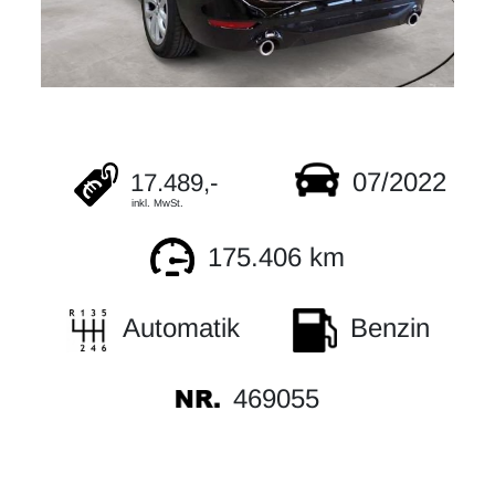
07/2022
17.489,-
inkl. MwSt.
175.406 km
Automatik
Benzin
469055