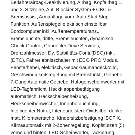
Beifahrerairbag-Deaktivierung, Airbag: Kopfairbag 1.
und 2. Sitzreihe, Anti-Blockier-System + CBC &
Bremsassis., Armauflage vorn, Auto Start Stop
Funktion, Außenspiegel elektrisch einstellbar,
Bordcomputer inkl. Außentemperaturanz.,
Bremsleuchte, dritte, Bremsleuchten, dynamisch,
Check-Control, ConnectedDrive Services,
Drehzahlmesser, Dy. Stabilitäts-Contr.(DSC) inkl.
(DTC), Fahrerlebnisschalter mit ECO PRO Modus,
Fensterheber, elektrisch, Gepäckraumabdeckrollo,
Geschwindigkeitsregelung mit Bremsfunkt., Getriebe:
7-Gang Automatic Getriebe, Halogenscheinwerfer mit
LED-Tagfahrlicht, Heckklappenbetätigung
automatisch, Heckscheibenheizung,
Heckscheibenwischer, Innenbeleuchtung,
Intelligenter Notruf, Interieurleisten: Oxidsilber dunkel
matt, Kilometertacho, Kindersitzbefestigung ISOFIX,
Klimaautomatik mit 2-Zonenregelung, Kopfstützen (5)
vorne und hinten, LED-Scheinwerfer, Lackierung: