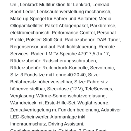
Uni, Lenkrad: Multifunktion für Lenkrad, Lenkrad:
Sport-Leder, Lenksäulenverstellung mechanisch,
Make-up-Spiegel für Fahrer und Beifahrer, Media,
Ottopartikelfilter, Paket: Ablagenpaket, Parkbremse,
elektromechanisch, Performance Control, Personal
Profile, Polster: Stoff Grid, Radiozubehör: DAB-Tuner,
Regensensor und aut. Fahrlichtsteuerung, Remote
Services, Räder: LM "V-Speiche 479" 7,5 J x 17,
Räderzubehör: Radsicherungsschrauben,
Räderzubehör: Reifendruck-Kontrolle, Servotronic,
Sitz: 3 Fondsitze mit Lehne 40:20:40, Sitze:
Beifahrersitz höhenverstellbar, Sitze: Fahrersitz
höhenverstellbar, Steckdose (12 V), TeleServices,
Verglasung: Wärme-Sonnenschutzverglasung,
Warndreieck mit Erste-Hilfe-Set, Wegfahrsperre,
Zentralverriegelung m. Funkfernbedienung, Adaptiver
LED-Scheinwerfer, Alarmanlage inkl.
Innenraumschutz, Driving Assistant,
Gepäckraumtrennnetz, Getriebe: 7-Gang Sport