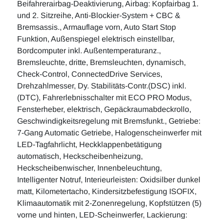
Beifahrerairbag-Deaktivierung, Airbag: Kopfairbag 1.
und 2. Sitzreihe, Anti-Blockier-System + CBC &
Bremsassis., Armauflage vorn, Auto Start Stop
Funktion, Außenspiegel elektrisch einstellbar,
Bordcomputer inkl. Außentemperaturanz.,
Bremsleuchte, dritte, Bremsleuchten, dynamisch,
Check-Control, ConnectedDrive Services,
Drehzahlmesser, Dy. Stabilitäts-Contr.(DSC) inkl.
(DTC), Fahrerlebnisschalter mit ECO PRO Modus,
Fensterheber, elektrisch, Gepäckraumabdeckrollo,
Geschwindigkeitsregelung mit Bremsfunkt., Getriebe:
7-Gang Automatic Getriebe, Halogenscheinwerfer mit
LED-Tagfahrlicht, Heckklappenbetätigung
automatisch, Heckscheibenheizung,
Heckscheibenwischer, Innenbeleuchtung,
Intelligenter Notruf, Interieurleisten: Oxidsilber dunkel
matt, Kilometertacho, Kindersitzbefestigung ISOFIX,
Klimaautomatik mit 2-Zonenregelung, Kopfstützen (5)
vorne und hinten, LED-Scheinwerfer, Lackierung: