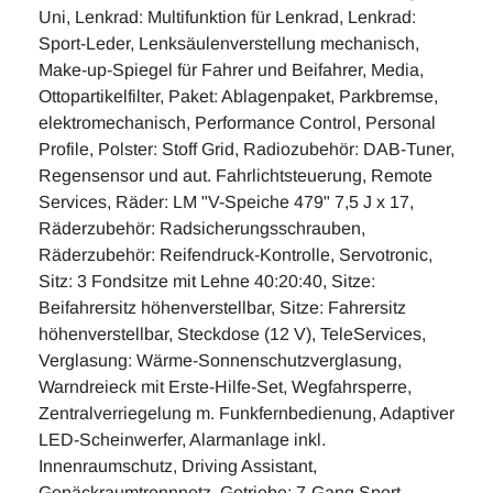
Uni, Lenkrad: Multifunktion für Lenkrad, Lenkrad:
Sport-Leder, Lenksäulenverstellung mechanisch,
Make-up-Spiegel für Fahrer und Beifahrer, Media,
Ottopartikelfilter, Paket: Ablagenpaket, Parkbremse,
elektromechanisch, Performance Control, Personal
Profile, Polster: Stoff Grid, Radiozubehör: DAB-Tuner,
Regensensor und aut. Fahrlichtsteuerung, Remote
Services, Räder: LM "V-Speiche 479" 7,5 J x 17,
Räderzubehör: Radsicherungsschrauben,
Räderzubehör: Reifendruck-Kontrolle, Servotronic,
Sitz: 3 Fondsitze mit Lehne 40:20:40, Sitze:
Beifahrersitz höhenverstellbar, Sitze: Fahrersitz
höhenverstellbar, Steckdose (12 V), TeleServices,
Verglasung: Wärme-Sonnenschutzverglasung,
Warndreieck mit Erste-Hilfe-Set, Wegfahrsperre,
Zentralverriegelung m. Funkfernbedienung, Adaptiver
LED-Scheinwerfer, Alarmanlage inkl.
Innenraumschutz, Driving Assistant,
Gepäckraumtrennnetz, Getriebe: 7-Gang Sport