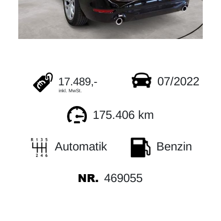
07/2022
17.489,-
inkl. MwSt.
175.406 km
Automatik
Benzin
469055