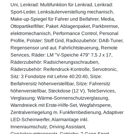
Uni, Lenkrad: Multifunktion für Lenkrad, Lenkrad:
Sport-Leder, Lenksäulenverstellung mechanisch,
Make-up-Spiegel für Fahrer und Beifahrer, Media,
Ottopartikelfilter, Paket: Ablagenpaket, Parkbremse,
elektromechanisch, Performance Control, Personal
Profile, Polster: Stoff Grid, Radiozubehör: DAB-Tuner,
Regensensor und aut. Fahrlichtsteuerung, Remote
Services, Räder: LM "V-Speiche 479" 7,5 J x 17,
Räderzubehör: Radsicherungsschrauben,
Räderzubehör: Reifendruck-Kontrolle, Servotronic,
Sitz: 3 Fondsitze mit Lehne 40:20:40, Sitze:
Beifahrersitz höhenverstellbar, Sitze: Fahrersitz
höhenverstellbar, Steckdose (12 V), TeleServices,
Verglasung: Wärme-Sonnenschutzverglasung,
Warndreieck mit Erste-Hilfe-Set, Wegfahrsperre,
Zentralverriegelung m. Funkfernbedienung, Adaptiver
LED-Scheinwerfer, Alarmanlage inkl.
Innenraumschutz, Driving Assistant,
Gepäckraumtrennnetz, Getriebe: 7-Gang Sport