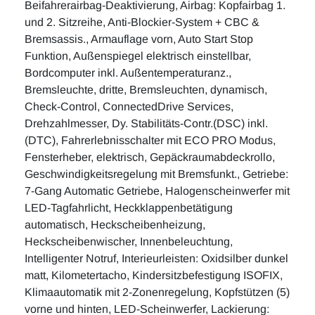
Beifahrerairbag-Deaktivierung, Airbag: Kopfairbag 1.
und 2. Sitzreihe, Anti-Blockier-System + CBC &
Bremsassis., Armauflage vorn, Auto Start Stop
Funktion, Außenspiegel elektrisch einstellbar,
Bordcomputer inkl. Außentemperaturanz.,
Bremsleuchte, dritte, Bremsleuchten, dynamisch,
Check-Control, ConnectedDrive Services,
Drehzahlmesser, Dy. Stabilitäts-Contr.(DSC) inkl.
(DTC), Fahrerlebnisschalter mit ECO PRO Modus,
Fensterheber, elektrisch, Gepäckraumabdeckrollo,
Geschwindigkeitsregelung mit Bremsfunkt., Getriebe:
7-Gang Automatic Getriebe, Halogenscheinwerfer mit
LED-Tagfahrlicht, Heckklappenbetätigung
automatisch, Heckscheibenheizung,
Heckscheibenwischer, Innenbeleuchtung,
Intelligenter Notruf, Interieurleisten: Oxidsilber dunkel
matt, Kilometertacho, Kindersitzbefestigung ISOFIX,
Klimaautomatik mit 2-Zonenregelung, Kopfstützen (5)
vorne und hinten, LED-Scheinwerfer, Lackierung: