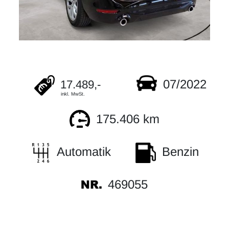
07/2022
17.489,-
inkl. MwSt.
175.406 km
Automatik
Benzin
469055