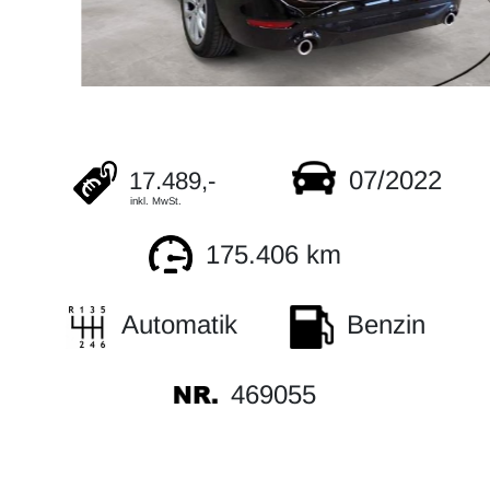
07/2022
17.489,-
inkl. MwSt.
175.406 km
Automatik
Benzin
469055