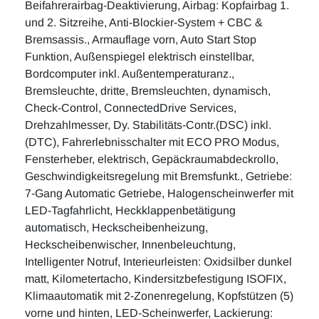
Beifahrerairbag-Deaktivierung, Airbag: Kopfairbag 1.
und 2. Sitzreihe, Anti-Blockier-System + CBC &
Bremsassis., Armauflage vorn, Auto Start Stop
Funktion, Außenspiegel elektrisch einstellbar,
Bordcomputer inkl. Außentemperaturanz.,
Bremsleuchte, dritte, Bremsleuchten, dynamisch,
Check-Control, ConnectedDrive Services,
Drehzahlmesser, Dy. Stabilitäts-Contr.(DSC) inkl.
(DTC), Fahrerlebnisschalter mit ECO PRO Modus,
Fensterheber, elektrisch, Gepäckraumabdeckrollo,
Geschwindigkeitsregelung mit Bremsfunkt., Getriebe:
7-Gang Automatic Getriebe, Halogenscheinwerfer mit
LED-Tagfahrlicht, Heckklappenbetätigung
automatisch, Heckscheibenheizung,
Heckscheibenwischer, Innenbeleuchtung,
Intelligenter Notruf, Interieurleisten: Oxidsilber dunkel
matt, Kilometertacho, Kindersitzbefestigung ISOFIX,
Klimaautomatik mit 2-Zonenregelung, Kopfstützen (5)
vorne und hinten, LED-Scheinwerfer, Lackierung: