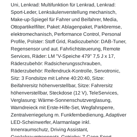
Uni, Lenkrad: Multifunktion für Lenkrad, Lenkrad:
Sport-Leder, Lenksäulenverstellung mechanisch,
Make-up-Spiegel für Fahrer und Beifahrer, Media,
Ottopartikelfilter, Paket: Ablagenpaket, Parkbremse,
elektromechanisch, Performance Control, Personal
Profile, Polster: Stoff Grid, Radiozubehör: DAB-Tuner,
Regensensor und aut. Fahrlichtsteuerung, Remote
Services, Räder: LM "V-Speiche 479" 7,5 J x 17,
Räderzubehör: Radsicherungsschrauben,
Räderzubehör: Reifendruck-Kontrolle, Servotronic,
Sitz: 3 Fondsitze mit Lehne 40:20:40, Sitze:
Beifahrersitz höhenverstellbar, Sitze: Fahrersitz
höhenverstellbar, Steckdose (12 V), TeleServices,
Verglasung: Wärme-Sonnenschutzverglasung,
Warndreieck mit Erste-Hilfe-Set, Wegfahrsperre,
Zentralverriegelung m. Funkfernbedienung, Adaptiver
LED-Scheinwerfer, Alarmanlage inkl.
Innenraumschutz, Driving Assistant,
Gepäckraumtrennnetz, Getriebe: 7-Gang Sport