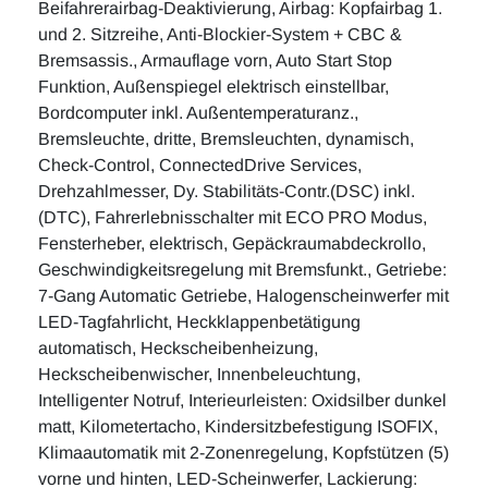
Beifahrerairbag-Deaktivierung, Airbag: Kopfairbag 1.
und 2. Sitzreihe, Anti-Blockier-System + CBC &
Bremsassis., Armauflage vorn, Auto Start Stop
Funktion, Außenspiegel elektrisch einstellbar,
Bordcomputer inkl. Außentemperaturanz.,
Bremsleuchte, dritte, Bremsleuchten, dynamisch,
Check-Control, ConnectedDrive Services,
Drehzahlmesser, Dy. Stabilitäts-Contr.(DSC) inkl.
(DTC), Fahrerlebnisschalter mit ECO PRO Modus,
Fensterheber, elektrisch, Gepäckraumabdeckrollo,
Geschwindigkeitsregelung mit Bremsfunkt., Getriebe:
7-Gang Automatic Getriebe, Halogenscheinwerfer mit
LED-Tagfahrlicht, Heckklappenbetätigung
automatisch, Heckscheibenheizung,
Heckscheibenwischer, Innenbeleuchtung,
Intelligenter Notruf, Interieurleisten: Oxidsilber dunkel
matt, Kilometertacho, Kindersitzbefestigung ISOFIX,
Klimaautomatik mit 2-Zonenregelung, Kopfstützen (5)
vorne und hinten, LED-Scheinwerfer, Lackierung: