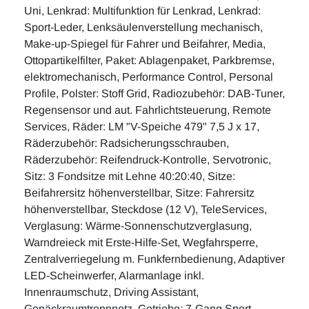
Uni, Lenkrad: Multifunktion für Lenkrad, Lenkrad:
Sport-Leder, Lenksäulenverstellung mechanisch,
Make-up-Spiegel für Fahrer und Beifahrer, Media,
Ottopartikelfilter, Paket: Ablagenpaket, Parkbremse,
elektromechanisch, Performance Control, Personal
Profile, Polster: Stoff Grid, Radiozubehör: DAB-Tuner,
Regensensor und aut. Fahrlichtsteuerung, Remote
Services, Räder: LM "V-Speiche 479" 7,5 J x 17,
Räderzubehör: Radsicherungsschrauben,
Räderzubehör: Reifendruck-Kontrolle, Servotronic,
Sitz: 3 Fondsitze mit Lehne 40:20:40, Sitze:
Beifahrersitz höhenverstellbar, Sitze: Fahrersitz
höhenverstellbar, Steckdose (12 V), TeleServices,
Verglasung: Wärme-Sonnenschutzverglasung,
Warndreieck mit Erste-Hilfe-Set, Wegfahrsperre,
Zentralverriegelung m. Funkfernbedienung, Adaptiver
LED-Scheinwerfer, Alarmanlage inkl.
Innenraumschutz, Driving Assistant,
Gepäckraumtrennnetz, Getriebe: 7-Gang Sport