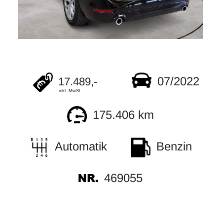
07/2022
17.489,-
inkl. MwSt.
175.406 km
Automatik
Benzin
469055