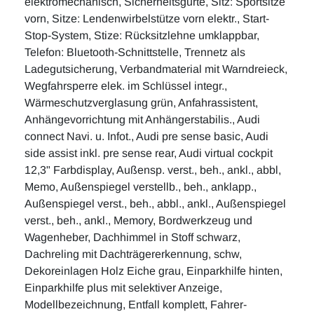
elektromechanisch, Sicherheitsgurte, Sitz: Sportsitze
vorn, Sitze: Lendenwirbelstütze vorn elektr., Start-
Stop-System, Stize: Rücksitzlehne umklappbar,
Telefon: Bluetooth-Schnittstelle, Trennetz als
Ladegutsicherung, Verbandmaterial mit Warndreieck,
Wegfahrsperre elek. im Schlüssel integr.,
Wärmeschutzverglasung grün, Anfahrassistent,
Anhängevorrichtung mit Anhängerstabilis., Audi
connect Navi. u. Infot., Audi pre sense basic, Audi
side assist inkl. pre sense rear, Audi virtual cockpit
12,3" Farbdisplay, Außensp. verst., beh., ankl., abbl,
Memo, Außenspiegel verstellb., beh., anklapp.,
Außenspiegel verst., beh., abbl., ankl., Außenspiegel
verst., beh., ankl., Memory, Bordwerkzeug und
Wagenheber, Dachhimmel in Stoff schwarz,
Dachreling mit Dachträgererkennung, schw,
Dekoreinlagen Holz Eiche grau, Einparkhilfe hinten,
Einparkhilfe plus mit selektiver Anzeige,
Modellbezeichnung, Entfall komplett, Fahrer-