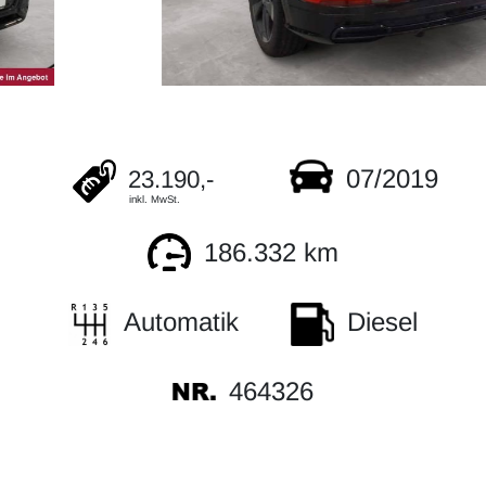
07/2019
23.190,-
inkl. MwSt.
186.332 km
Automatik
Diesel
464326