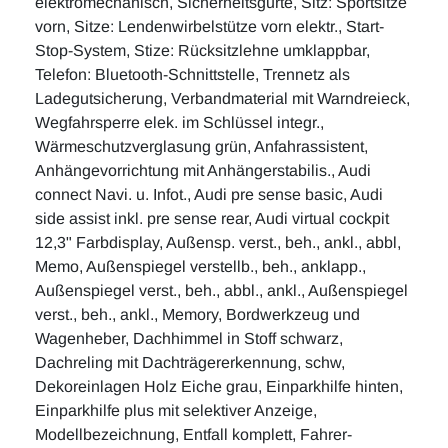
elektromechanisch, Sicherheitsgurte, Sitz: Sportsitze
vorn, Sitze: Lendenwirbelstütze vorn elektr., Start-
Stop-System, Stize: Rücksitzlehne umklappbar,
Telefon: Bluetooth-Schnittstelle, Trennetz als
Ladegutsicherung, Verbandmaterial mit Warndreieck,
Wegfahrsperre elek. im Schlüssel integr.,
Wärmeschutzverglasung grün, Anfahrassistent,
Anhängevorrichtung mit Anhängerstabilis., Audi
connect Navi. u. Infot., Audi pre sense basic, Audi
side assist inkl. pre sense rear, Audi virtual cockpit
12,3" Farbdisplay, Außensp. verst., beh., ankl., abbl,
Memo, Außenspiegel verstellb., beh., anklapp.,
Außenspiegel verst., beh., abbl., ankl., Außenspiegel
verst., beh., ankl., Memory, Bordwerkzeug und
Wagenheber, Dachhimmel in Stoff schwarz,
Dachreling mit Dachträgererkennung, schw,
Dekoreinlagen Holz Eiche grau, Einparkhilfe hinten,
Einparkhilfe plus mit selektiver Anzeige,
Modellbezeichnung, Entfall komplett, Fahrer-