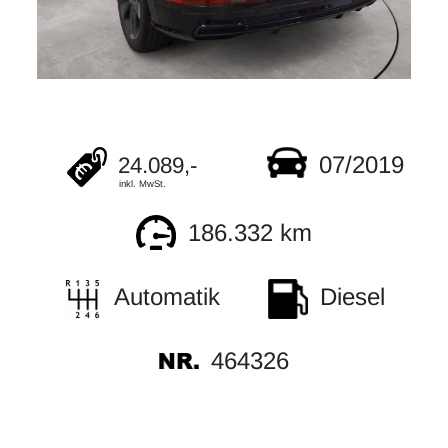
07/2019
24.089,-
inkl. MwSt.
186.332 km
Automatik
Diesel
464326