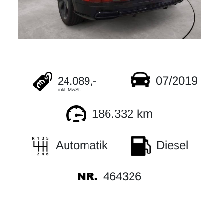
07/2019
24.089,-
inkl. MwSt.
186.332 km
Automatik
Diesel
464326