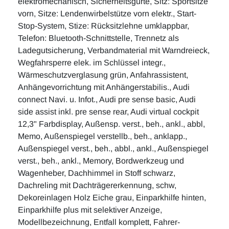
elektromechanisch, Sicherheitsgurte, Sitz: Sportsitze
vorn, Sitze: Lendenwirbelstütze vorn elektr., Start-
Stop-System, Stize: Rücksitzlehne umklappbar,
Telefon: Bluetooth-Schnittstelle, Trennetz als
Ladegutsicherung, Verbandmaterial mit Warndreieck,
Wegfahrsperre elek. im Schlüssel integr.,
Wärmeschutzverglasung grün, Anfahrassistent,
Anhängevorrichtung mit Anhängerstabilis., Audi
connect Navi. u. Infot., Audi pre sense basic, Audi
side assist inkl. pre sense rear, Audi virtual cockpit
12,3" Farbdisplay, Außensp. verst., beh., ankl., abbl,
Memo, Außenspiegel verstellb., beh., anklapp.,
Außenspiegel verst., beh., abbl., ankl., Außenspiegel
verst., beh., ankl., Memory, Bordwerkzeug und
Wagenheber, Dachhimmel in Stoff schwarz,
Dachreling mit Dachträgererkennung, schw,
Dekoreinlagen Holz Eiche grau, Einparkhilfe hinten,
Einparkhilfe plus mit selektiver Anzeige,
Modellbezeichnung, Entfall komplett, Fahrer-