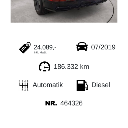
07/2019
24.089,-
inkl. MwSt.
186.332 km
Automatik
Diesel
464326