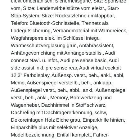
elektromechanisch, Sicherheitsgurte, Sitz: Sportsitze
vorn, Sitze: Lendenwirbelstütze vorn elektr., Start-
Stop-System, Stize: Rücksitzlehne umklappbar,
Telefon: Bluetooth-Schnittstelle, Trennetz als
Ladegutsicherung, Verbandmaterial mit Warndreieck,
Wegfahrsperre elek. im Schlüssel integr.,
Wärmeschutzverglasung grün, Anfahrassistent,
Anhängevorrichtung mit Anhängerstabilis., Audi
connect Navi. u. Infot., Audi pre sense basic, Audi
side assist inkl. pre sense rear, Audi virtual cockpit
12,3" Farbdisplay, Außensp. verst., beh., ankl., abbl,
Memo, Außenspiegel verstellb., beh., anklapp.,
Außenspiegel verst., beh., abbl., ankl., Außenspiegel
verst., beh., ankl., Memory, Bordwerkzeug und
Wagenheber, Dachhimmel in Stoff schwarz,
Dachreling mit Dachträgererkennung, schw,
Dekoreinlagen Holz Eiche grau, Einparkhilfe hinten,
Einparkhilfe plus mit selektiver Anzeige,
Modellbezeichnung, Entfall komplett, Fahrer-