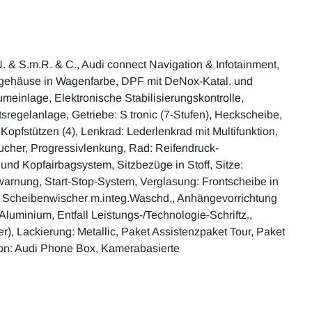
N. & S.m.R. & C., Audi connect Navigation & Infotainment,
egelgehäuse in Wagenfarbe, DPF mit DeNox-Katal. und
meinlage, Elektronische Stabilisierungskontrolle,
regelanlage, Getriebe: S tronic (7-Stufen), Heckscheibe,
opfstützen (4), Lenkrad: Lederlenkrad mit Multifunktion,
aucher, Progressivlenkung, Rad: Reifendruck-
und Kopfairbagsystem, Sitzbezüge in Stoff, Sitze:
swarnung, Start-Stop-System, Verglasung: Frontscheibe in
ve Scheibenwischer m.integ.Waschd., Anhängevorrichtung
 Aluminium, Entfall Leistungs-/Technologie-Schriftz.,
r), Lackierung: Metallic, Paket Assistenzpaket Tour, Paket
fon: Audi Phone Box, Kamerabasierte