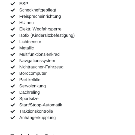
ESP
Scheckheftgepflegt
Freisprecheinrichtung
HU neu
Elektr. Wegfahrsperre
Isofix (Kindersitzbefestigung)
Lichtsensor
Metallic
Multifunktionslenkrad
Navigationssystem
Nichtraucher-Fahrzeug
Bordcomputer
Partikelfilter
Servolenkung
Dachreling
Sportsitze
Start/Stopp-Automatik
Traktionskontrolle
Anhängerkupplung