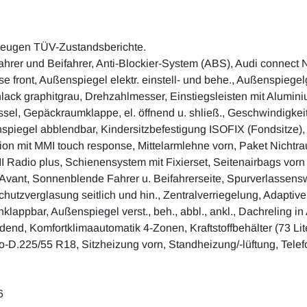
zeugen TÜV-Zustandsberichte.
Fahrer und Beifahrer, Anti-Blockier-System (ABS), Audi connect 
ense front, Außenspiegel elektr. einstell- und behe., Außenspi
ck graphitgrau, Drehzahlmesser, Einstiegsleisten mit Aluminiu
el, Gepäckraumklappe, el. öffnend u. shließ., Geschwindigkeits
spiegel abblendbar, Kindersitzbefestigung ISOFIX (Fondsitze), K
ation mit MMI touch response, Mittelarmlehne vorn, Paket Nichtr
I Radio plus, Schienensystem mit Fixierset, Seitenairbags vorn 
p.Avant, Sonnenblende Fahrer u. Beifahrerseite, Spurverlassen
utzverglasung seitlich und hin., Zentralverriegelung, Adapti
klappbar, Außenspiegel verst., beh., abbl., ankl., Dachreling in
dend, Komfortklimaautomatik 4-Zonen, Kraftstoffbehälter (73 Lite
-D.225/55 R18, Sitzheizung vorn, Standheizung/-lüftung, Tele
6