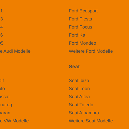
A1
Ford Ecosport
A3
Ford Fiesta
A4
Ford Focus
A6
Ford Ka
Q5
Ford Mondeo
e Audi Modelle
Weitere Ford Modelle
Seat
lf
Seat Ibiza
lo
Seat Leon
ssat
Seat Altea
uareg
Seat Toledo
aran
Seat Alhambra
re VW Modelle
Weitere Seat Modelle