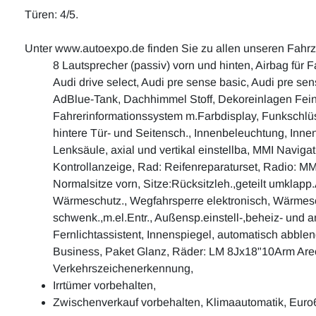
Türen: 4/5.
Unter www.autoexpo.de finden Sie zu allen unseren Fahr
8 Lautsprecher (passiv) vorn und hinten, Airbag für 
Audi drive select, Audi pre sense basic, Audi pre s
AdBlue-Tank, Dachhimmel Stoff, Dekoreinlagen Feinla
Fahrerinformationssystem m.Farbdisplay, Funkschlüss
hintere Tür- und Seitensch., Innenbeleuchtung, Innen
Lenksäule, axial und vertikal einstellba, MMI Navig
Kontrollanzeige, Rad: Reifenreparaturset, Radio: MM
Normalsitze vorn, Sitze:Rücksitzleh.,geteilt umklap
Wärmeschutz., Wegfahrsperre elektronisch, Wärmesch
schwenk.,m.el.Entr., Außensp.einstell-,beheiz- und an
Fernlichtassistent, Innenspiegel, automatisch abblen
Business, Paket Glanz, Räder: LM 8Jx18"10Arm Areo
Verkehrszeichenerkennung,
Irrtümer vorbehalten,
Zwischenverkauf vorbehalten, Klimaautomatik, Euro