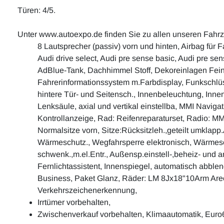
Türen: 4/5.
Unter www.autoexpo.de finden Sie zu allen unseren Fahr
8 Lautsprecher (passiv) vorn und hinten, Airbag für 
Audi drive select, Audi pre sense basic, Audi pre s
AdBlue-Tank, Dachhimmel Stoff, Dekoreinlagen Feinla
Fahrerinformationssystem m.Farbdisplay, Funkschlüss
hintere Tür- und Seitensch., Innenbeleuchtung, Innen
Lenksäule, axial und vertikal einstellba, MMI Navig
Kontrollanzeige, Rad: Reifenreparaturset, Radio: MM
Normalsitze vorn, Sitze:Rücksitzleh.,geteilt umklap
Wärmeschutz., Wegfahrsperre elektronisch, Wärmesch
schwenk.,m.el.Entr., Außensp.einstell-,beheiz- und an
Fernlichtassistent, Innenspiegel, automatisch abblen
Business, Paket Glanz, Räder: LM 8Jx18"10Arm Areo
Verkehrszeichenerkennung,
Irrtümer vorbehalten,
Zwischenverkauf vorbehalten, Klimaautomatik, Euro