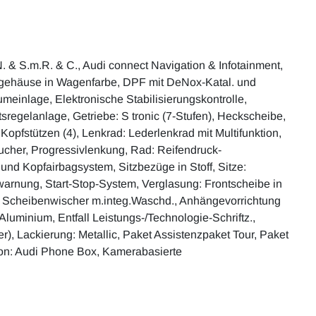
N. & S.m.R. & C., Audi connect Navigation & Infotainment,
egelgehäuse in Wagenfarbe, DPF mit DeNox-Katal. und
meinlage, Elektronische Stabilisierungskontrolle,
regelanlage, Getriebe: S tronic (7-Stufen), Heckscheibe,
opfstützen (4), Lenkrad: Lederlenkrad mit Multifunktion,
aucher, Progressivlenkung, Rad: Reifendruck-
und Kopfairbagsystem, Sitzbezüge in Stoff, Sitze:
swarnung, Start-Stop-System, Verglasung: Frontscheibe in
ve Scheibenwischer m.integ.Waschd., Anhängevorrichtung
 Aluminium, Entfall Leistungs-/Technologie-Schriftz.,
r), Lackierung: Metallic, Paket Assistenzpaket Tour, Paket
fon: Audi Phone Box, Kamerabasierte