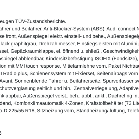
zeugen TÜV-Zustandsberichte.
Fahrer und Beifahrer, Anti-Blockier-System (ABS), Audi connect 
ense front, Außenspiegel elektr. einstell- und behe., Außenspi
ck graphitgrau, Drehzahlmesser, Einstiegsleisten mit Aluminiu
el, Gepäckraumklappe, el. öffnend u. shließ., Geschwindigkeits
spiegel abblendbar, Kindersitzbefestigung ISOFIX (Fondsitze), K
ation mit MMI touch response, Mittelarmlehne vorn, Paket Nichtr
I Radio plus, Schienensystem mit Fixierset, Seitenairbags vorn 
p.Avant, Sonnenblende Fahrer u. Beifahrerseite, Spurverlassen
utzverglasung seitlich und hin., Zentralverriegelung, Adapti
klappbar, Außenspiegel verst., beh., abbl., ankl., Dachreling in
dend, Komfortklimaautomatik 4-Zonen, Kraftstoffbehälter (73 Lite
-D.225/55 R18, Sitzheizung vorn, Standheizung/-lüftung, Tele
6