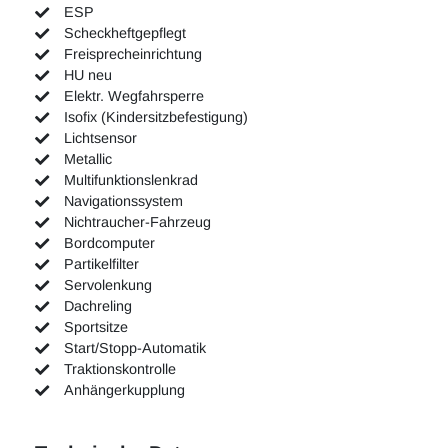
ESP
Scheckheftgepflegt
Freisprecheinrichtung
HU neu
Elektr. Wegfahrsperre
Isofix (Kindersitzbefestigung)
Lichtsensor
Metallic
Multifunktionslenkrad
Navigationssystem
Nichtraucher-Fahrzeug
Bordcomputer
Partikelfilter
Servolenkung
Dachreling
Sportsitze
Start/Stopp-Automatik
Traktionskontrolle
Anhängerkupplung