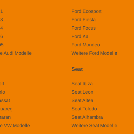
A1
Ford Ecosport
A3
Ford Fiesta
A4
Ford Focus
A6
Ford Ka
Q5
Ford Mondeo
e Audi Modelle
Weitere Ford Modelle
Seat
lf
Seat Ibiza
lo
Seat Leon
ssat
Seat Altea
uareg
Seat Toledo
aran
Seat Alhambra
re VW Modelle
Weitere Seat Modelle