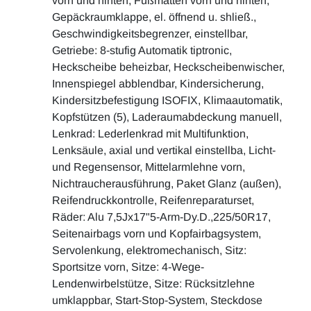
vorn und hinten, Fußmatten vorn und hinten,
Gepäckraumklappe, el. öffnend u. shließ.,
Geschwindigkeitsbegrenzer, einstellbar,
Getriebe: 8-stufig Automatik tiptronic,
Heckscheibe beheizbar, Heckscheibenwischer,
Innenspiegel abblendbar, Kindersicherung,
Kindersitzbefestigung ISOFIX, Klimaautomatik,
Kopfstützen (5), Laderaumabdeckung manuell,
Lenkrad: Lederlenkrad mit Multifunktion,
Lenksäule, axial und vertikal einstellba, Licht-
und Regensensor, Mittelarmlehne vorn,
Nichtraucherausführung, Paket Glanz (außen),
Reifendruckkontrolle, Reifenreparaturset,
Räder: Alu 7,5Jx17"5-Arm-Dy.D.,225/50R17,
Seitenairbags vorn und Kopfairbagsystem,
Servolenkung, elektromechanisch, Sitz:
Sportsitze vorn, Sitze: 4-Wege-
Lendenwirbelstütze, Sitze: Rücksitzlehne
umklappbar, Start-Stop-System, Steckdose