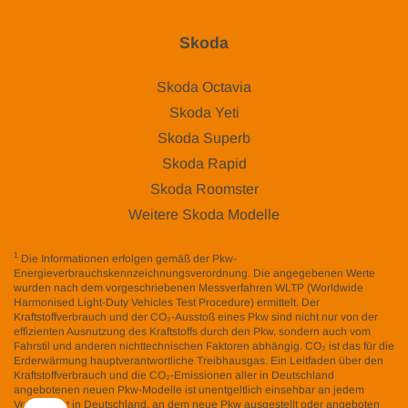
Skoda
Skoda Octavia
Skoda Yeti
Skoda Superb
Skoda Rapid
Skoda Roomster
Weitere Skoda Modelle
1
Die Informationen erfolgen gemäß der Pkw-
Energieverbrauchskennzeichnungsverordnung. Die angegebenen Werte
wurden nach dem vorgeschriebenen Messverfahren WLTP (Worldwide
Harmonised Light-Duty Vehicles Test Procedure) ermittelt. Der
Kraftstoffverbrauch und der CO₂-Ausstoß eines Pkw sind nicht nur von der
effizienten Ausnutzung des Kraftstoffs durch den Pkw, sondern auch vom
Fahrstil und anderen nichttechnischen Faktoren abhängig. CO₂ ist das für die
Erderwärmung hauptverantwortliche Treibhausgas. Ein Leitfaden über den
Kraftstoffverbrauch und die CO₂-Emissionen aller in Deutschland
angebotenen neuen Pkw-Modelle ist unentgeltlich einsehbar an jedem
Verkaufsort in Deutschland, an dem neue Pkw ausgestellt oder angeboten