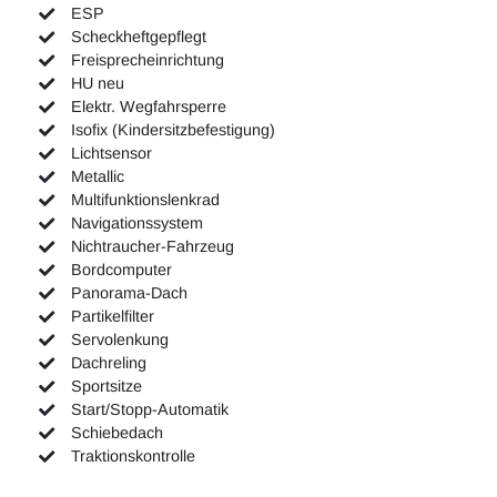
ESP
Scheckheftgepflegt
Freisprecheinrichtung
HU neu
Elektr. Wegfahrsperre
Isofix (Kindersitzbefestigung)
Lichtsensor
Metallic
Multifunktionslenkrad
Navigationssystem
Nichtraucher-Fahrzeug
Bordcomputer
Panorama-Dach
Partikelfilter
Servolenkung
Dachreling
Sportsitze
Start/Stopp-Automatik
Schiebedach
Traktionskontrolle