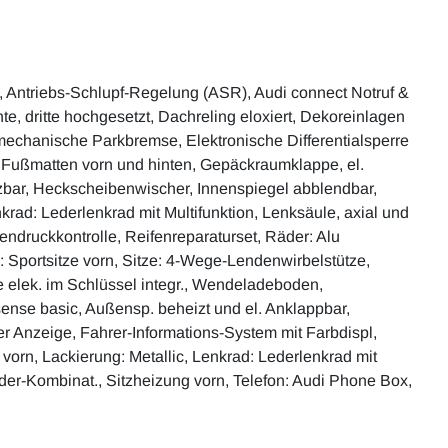
BV, Antriebs-Schlupf-Regelung (ASR), Audi connect Notruf &
te, dritte hochgesetzt, Dachreling eloxiert, Dekoreinlagen
romechanische Parkbremse, Elektronische Differentialsperre
n, Fußmatten vorn und hinten, Gepäckraumklappe, el.
eizbar, Heckscheibenwischer, Innenspiegel abblendbar,
ad: Lederlenkrad mit Multifunktion, Lenksäule, axial und
endruckkontrolle, Reifenreparaturset, Räder: Alu
 Sportsitze vorn, Sitze: 4-Wege-Lendenwirbelstütze,
e elek. im Schlüssel integr., Wendeladeboden,
ense basic, Außensp. beheizt und el. Anklappbar,
ver Anzeige, Fahrer-Informations-System mit Farbdispl,
vorn, Lackierung: Metallic, Lenkrad: Lederlenkrad mit
der-Kombinat., Sitzheizung vorn, Telefon: Audi Phone Box,