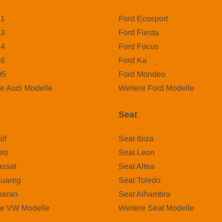
A1
Ford Ecosport
A3
Ford Fiesta
A4
Ford Focus
A6
Ford Ka
Q5
Ford Mondeo
e Audi Modelle
Weitere Ford Modelle
Seat
lf
Seat Ibiza
lo
Seat Leon
ssat
Seat Altea
uareg
Seat Toledo
aran
Seat Alhambra
re VW Modelle
Weitere Seat Modelle