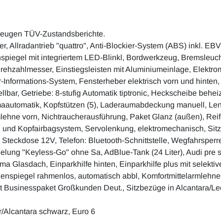
zeugen TÜV-Zustandsberichte.
rer, Allradantrieb "quattro", Anti-Blockier-System (ABS) inkl. E
enspiegel mit integriertem LED-Blinkl, Bordwerkzeug, Bremsleuch
, Drehzahlmesser, Einstiegsleisten mit Aluminiumeinlage, Elekt
er-Informations-System, Fensterheber elektrisch vorn und hinte
ellbar, Getriebe: 8-stufig Automatik tiptronic, Heckscheibe beh
maautomatik, Kopfstützen (5), Laderaumabdeckung manuell, Lenkr
rmlehne vorn, Nichtraucherausführung, Paket Glanz (außen), Reif
und Kopfairbagsystem, Servolenkung, elektromechanisch, Sitz:
 Steckdose 12V, Telefon: Bluetooth-Schnittstelle, Wegfahrsperr
lung "Keyless-Go" ohne Sa, AdBlue-Tank (24 Liter), Audi pre s
ama Glasdach, Einparkhilfe hinten, Einparkhilfe plus mit selekti
nenspiegel rahmenlos, automatisch abbl, Komfortmittelarmlehne 
et Businesspaket Großkunden Deut., Sitzbezüge in Alcantara/Le
/Alcantara schwarz, Euro 6