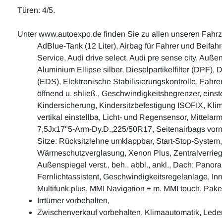
Türen: 4/5.
Unter www.autoexpo.de finden Sie zu allen unseren Fahr
AdBlue-Tank (12 Liter), Airbag für Fahrer und Beifah
Service, Audi drive select, Audi pre sense city, Auß
Aluminium Ellipse silber, Dieselpartikelfilter (DPF)
(EDS), Elektronische Stabilisierungskontrolle, Fahr
öffnend u. shließ., Geschwindigkeitsbegrenzer, einst
Kindersicherung, Kindersitzbefestigung ISOFIX, Kli
vertikal einstellba, Licht- und Regensensor, Mittela
7,5Jx17"5-Arm-Dy.D.,225/50R17, Seitenairbags vorn 
Sitze: Rücksitzlehne umklappbar, Start-Stop-System,
Wärmeschutzverglasung, Xenon Plus, Zentralverriege
Außenspiegel verst., beh., abbl., ankl., Dach: Panor
Fernlichtassistent, Geschwindigkeitsregelanlage, In
Multifunk.plus, MMI Navigation + m. MMI touch, Pak
Irrtümer vorbehalten,
Zwischenverkauf vorbehalten, Klimaautomatik, Leder