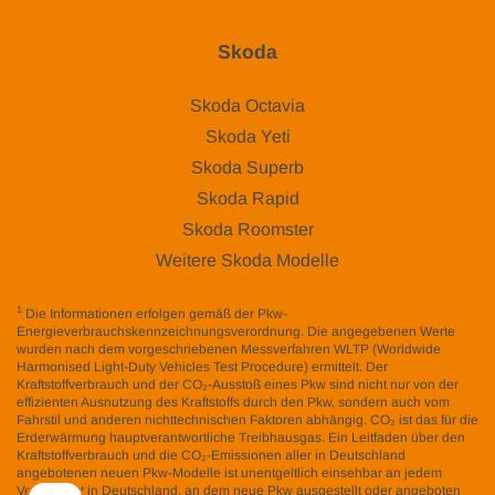
Skoda
Skoda Octavia
Skoda Yeti
Skoda Superb
Skoda Rapid
Skoda Roomster
Weitere Skoda Modelle
1
Die Informationen erfolgen gemäß der Pkw-
Energieverbrauchskennzeichnungsverordnung. Die angegebenen Werte
wurden nach dem vorgeschriebenen Messverfahren WLTP (Worldwide
Harmonised Light-Duty Vehicles Test Procedure) ermittelt. Der
Kraftstoffverbrauch und der CO₂-Ausstoß eines Pkw sind nicht nur von der
effizienten Ausnutzung des Kraftstoffs durch den Pkw, sondern auch vom
Fahrstil und anderen nichttechnischen Faktoren abhängig. CO₂ ist das für die
Erderwärmung hauptverantwortliche Treibhausgas. Ein Leitfaden über den
Kraftstoffverbrauch und die CO₂-Emissionen aller in Deutschland
angebotenen neuen Pkw-Modelle ist unentgeltlich einsehbar an jedem
Verkaufsort in Deutschland, an dem neue Pkw ausgestellt oder angeboten