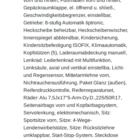
vorn und hinten, Fußmatten vorn und hinten,
Gepäckraumklappe, el. öffnend u. shließ.,
Geschwindigkeitsbegrenzer, einstellbar,
Getriebe: 8-stufig Automatik tiptronic,
Heckscheibe beheizbar, Heckscheibenwischer,
Innenspiegel abblendbar, Kindersicherung,
Kindersitzbefestigung ISOFIX, Klimaautomatik,
Kopfstützen (5), Laderaumabdeckung manuell,
Lenkrad: Lederlenkrad mit Multifunktion,
Lenksäule, axial und vertikal einstellba, Licht-
und Regensensor, Mittelarmlehne vorn,
Nichtraucherausführung, Paket Glanz (außen),
Reifendruckkontrolle, Reifenreparaturset,
Räder: Alu 7,5Jx17"5-Arm-Dy.D.,225/50R17,
Seitenairbags vorn und Kopfairbagsystem,
Servolenkung, elektromechanisch, Sitz:
Sportsitze vorn, Sitze: 4-Wege-
Lendenwirbelstütze, Sitze: Rücksitzlehne
umklappbar, Start-Stop-System, Steckdose