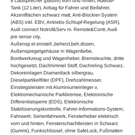
8 Lautsprecher (passiv) vorn und hinten, AdBlue-
Tank (12 Liter), Airbag für Fahrer und Beifahrer,
Akzentflächen schwarz matt, Anti-Blockier-System
(ABS) inkl. EBV, Antriebs-Schlupf-Regelung (ASR),
Audi connect Notruf&Serv m. Remote&Contr, Audi
pre sense city,
Außensp.el.einstell.,beheizt,beh.düsen,
Außenspiegelgehäuse in Wagenfarbe,
Bordwerkzeug und Wagenheber, Bremsleuchte, dritte
hochgesetzt, Dachhimmel Stoff, Dachreling Schwarz,
Dekoreinlagen Diamantlack silbergrau,
Dieselpartikelfilter (DPF), Drehzahlmesser,
Einstiegsleisten mit Aluminiumeinleger v,
Elektromechanische Parkbremse, Elektronische
Differentialsperre (EDS), Elektronische
Stabilisierungskontrolle, Fahrer-Informations-System,
Fahrwerk: Serienfahrwerk, Fensterheber elektrisch
vorn und hinten, Fensterschachtleisten in Schwarz
(Gummi), Funkschlüssel, ohne SafeLock, Fußmatten