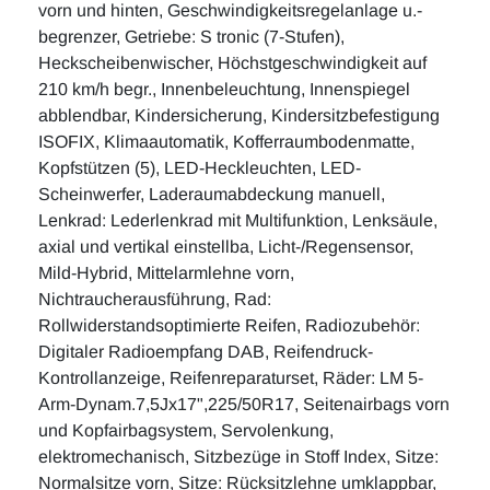
vorn und hinten, Geschwindigkeitsregelanlage u.-
begrenzer, Getriebe: S tronic (7-Stufen),
Heckscheibenwischer, Höchstgeschwindigkeit auf
210 km/h begr., Innenbeleuchtung, Innenspiegel
abblendbar, Kindersicherung, Kindersitzbefestigung
ISOFIX, Klimaautomatik, Kofferraumbodenmatte,
Kopfstützen (5), LED-Heckleuchten, LED-
Scheinwerfer, Laderaumabdeckung manuell,
Lenkrad: Lederlenkrad mit Multifunktion, Lenksäule,
axial und vertikal einstellba, Licht-/Regensensor,
Mild-Hybrid, Mittelarmlehne vorn,
Nichtraucherausführung, Rad:
Rollwiderstandsoptimierte Reifen, Radiozubehör:
Digitaler Radioempfang DAB, Reifendruck-
Kontrollanzeige, Reifenreparaturset, Räder: LM 5-
Arm-Dynam.7,5Jx17",225/50R17, Seitenairbags vorn
und Kopfairbagsystem, Servolenkung,
elektromechanisch, Sitzbezüge in Stoff Index, Sitze:
Normalsitze vorn, Sitze: Rücksitzlehne umklappbar,