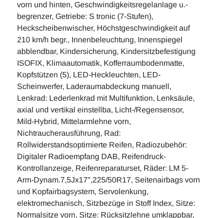
vorn und hinten, Geschwindigkeitsregelanlage u.-
begrenzer, Getriebe: S tronic (7-Stufen),
Heckscheibenwischer, Höchstgeschwindigkeit auf
210 km/h begr., Innenbeleuchtung, Innenspiegel
abblendbar, Kindersicherung, Kindersitzbefestigung
ISOFIX, Klimaautomatik, Kofferraumbodenmatte,
Kopfstützen (5), LED-Heckleuchten, LED-
Scheinwerfer, Laderaumabdeckung manuell,
Lenkrad: Lederlenkrad mit Multifunktion, Lenksäule,
axial und vertikal einstellba, Licht-/Regensensor,
Mild-Hybrid, Mittelarmlehne vorn,
Nichtraucherausführung, Rad:
Rollwiderstandsoptimierte Reifen, Radiozubehör:
Digitaler Radioempfang DAB, Reifendruck-
Kontrollanzeige, Reifenreparaturset, Räder: LM 5-
Arm-Dynam.7,5Jx17",225/50R17, Seitenairbags vorn
und Kopfairbagsystem, Servolenkung,
elektromechanisch, Sitzbezüge in Stoff Index, Sitze:
Normalsitze vorn, Sitze: Rücksitzlehne umklappbar,